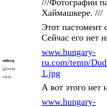
///Фотографии п
Хаймашкере. ///
Этот пастомент 
Сейчас его нет н
www.hungary-
ru.com/temp/Du
miltorg
1.jpg
гость
А вот этого нет 
www.hungary-