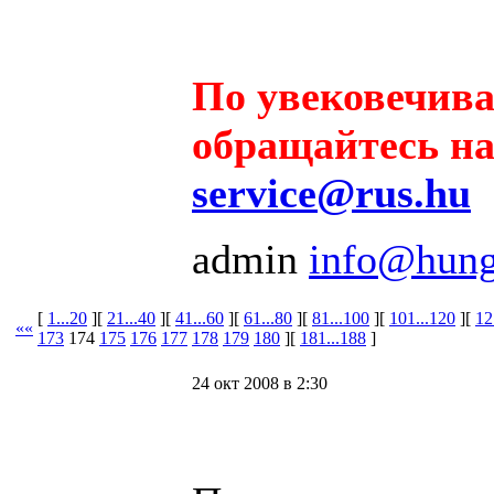
По увековечив
обращайтесь на 
service@rus.hu
admin
info@hung
[
1...20
][
21...40
][
41...60
][
61...80
][
81...100
][
101...120
][
12
««
173
174
175
176
177
178
179
180
][
181...188
]
24 окт 2008 в 2:30