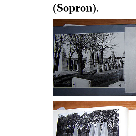
(
Sopron
).