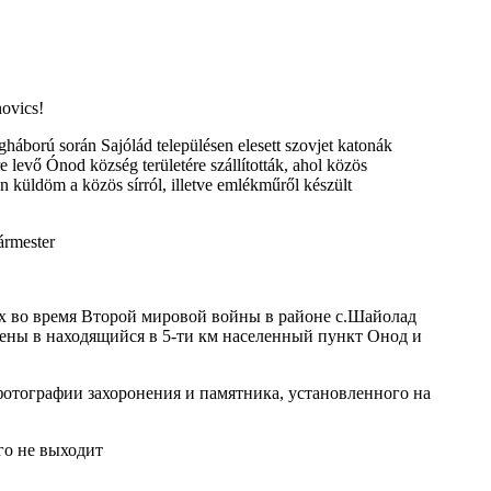
novics!
gháború során Sajólád településen elesett szovjet katonák
re levő Ónod község területére szállították, ahol közös
en küldöm a közös sírról, illetve emlékműről készült
gármester
х во время Второй мировой войны в районе с.Шайолад
сены в находящийся в 5-ти км населенный пункт Онод и
тографии захоронения и памятника, установленного на
чего не выходит