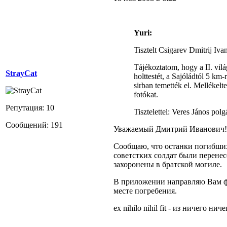
Yuri:
Tisztelt Csigarev Dmitrij Iva
Tájékoztatom, hogy a II. vilá
StrayCat
holttestét, a Sajóládtól 5 km-
sirban temették el. Mellékelt
fotókat.
Репутация: 10
Tisztelettel: Veres János pol
Сообщений: 191
Уважаемый Дмитрий Иванович!
Сообщаю, что останки погибши
советстких солдат были перене
захоронены в братской могиле.
В приложении направляю Вам фо
месте погребения.
ex nihilo nihil fit - из ничего ни