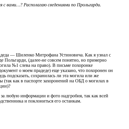
ся с вами…? Располагаю сведениями по Прольгарди.
адеда — Шиленко Митрофана Устиновича. Как я узнал с
де Польгарди, (далее-не совсем понятно, но примерно
огила №1 слева на право). В письме похоронке
окумент о моем прадеде) еще указано, что похоронен он
удь подсказать, сохранилась ли эта могила или же
ы (так как в паспорте захоронений на ОБД о могилах в
ции)?
за любую информации и фото надгробия, так как всей
дственника и поклониться его останкам.