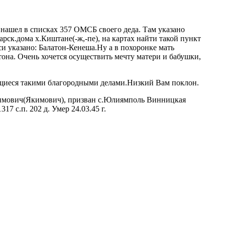
 нашел в списках 357 ОМСБ своего деда. Там указано
барск.дома х.Киштане(-ж,-пе), на картах найти такой пункт
си указано: Балатон-Кенеша.Ну а в похоронке мать
тона. Очень хочется осуществить мечту матери и бабушки,
ющиеся такими благородными делами.Низкий Вам поклон.
имович(Якимович), призван с.Юлиямполь Винницкая
17 с.п. 202 д. Умер 24.03.45 г.