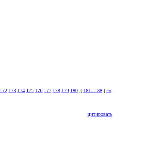
172
173
174
175
176
177
178
179
180
][
181...188
]
»»
цитировать