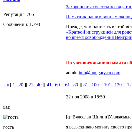
Захоронения советских солдат 
Репутация: 705
Памятник нашим воинам около 
Сообщений: 1.793
Прежде, чем написать в этой ве
«Краткой инструкцией для род
во время освобождения Венгри
По увековечиванию памяти об
admin
info@hungary-ru.com
««
[
1...20
][
21...40
][
41...60
][
61...80
][
81...100
][
101...120
][
12
22 ноя 2008 в 18:59
rac
[q=Вячеслав Шилин]Уважаемые 
я разыскиваю могилу своего пр
гость