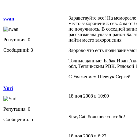
Здравствуйте все! На мемореале
swan
место захоронения: сев. 45м от 
не получилось. В соседней запи
рассказывала указан район Бала
Репутация: 0
найти место захоронения.
Сообщений: 3
Здорово что есть люди занима
Точные данные: Бабак Иван Ак
обл, Тепликским РВК. Рядовой 13
С Уважением Шевчук Сергей
Yuri
18 ноя 2008 в 10:00
Репутация: 0
StrayCat, большое спасибо!
Сообщений: 5
18 ноя 2008 в 6:22