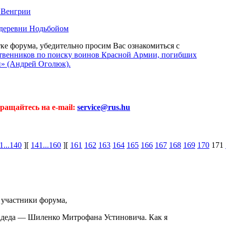
в Венгрии
деревни Нодьбойом
тке форума, убедительно просим Вас ознакомиться с
ственников по поиску воинов Красной Армии, погибших
и» (Андрей Оголюк).
ращайтесь на e-mail:
service@rus.hu
1...140
][
141...160
][
161
162
163
164
165
166
167
168
169
170
171
участники форума,
адеда — Шиленко Митрофана Устиновича. Как я