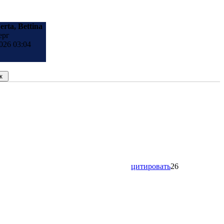
erta, Bettina
ерг
026 03:04
цитировать
26