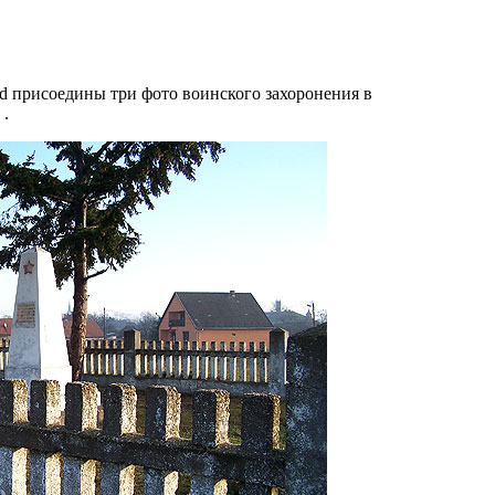
ád присоедины три фото воинского захоронения в
 .