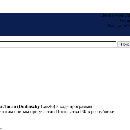
День имени:
B
Четв
6 августа 2
 Ласло (Dudinszky László)
в ходе программы
етским воинам при участии Посольства РФ в республике
.