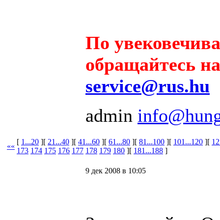
По увековечив
обращайтесь на 
service@rus.hu
admin
info@hung
[
1...20
][
21...40
][
41...60
][
61...80
][
81...100
][
101...120
][
12
««
173
174
175
176
177
178
179
180
][
181...188
]
9 дек 2008 в 10:05