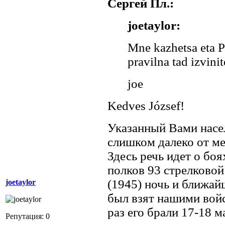
Сергей Пл.:
joetaylor:
Mne kazhetsa eta Pu
pravilna tad izvinit
joe
Kedves József!
Указанный Вами насе
слишком далеко от м
Здесь речь идет о боя
полков 93 стрелковой
(1945) ночь и ближай
joetaylor
был взят нашими войс
раз его брали 17-18 м
Репутация: 0