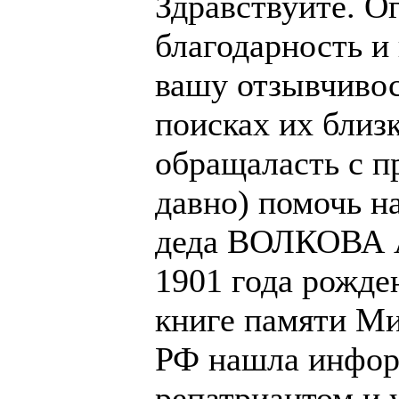
Здравствуйте. О
благодарность и
вашу отзывчиво
поисках их близк
обращаласть с п
давно) помочь н
деда ВОЛКОВА А
1901 года рожде
книге памяти М
РФ нашла инфор
репатриантом и 