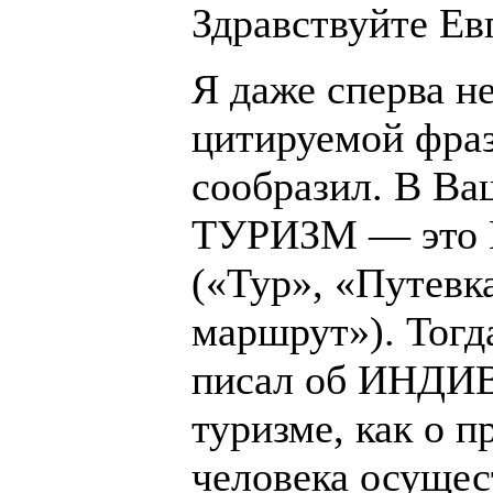
Здравствуйте Ев
Я даже сперва н
цитируемой фраз
сообразил. В Ва
ТУРИЗМ — это Г
(«Тур», «Путевк
маршрут»). Тогд
писал об ИНД
туризме, как о п
человека осущес