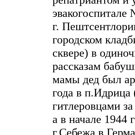
эвакогоспитале 
г. Пештсентлори
городском кладб
сквере) в одино
рассказам бабушк
мамы дед был ар
года в п.Идрица
гитлеровцами за 
а в начале 1944 
г.Себежа в Герм