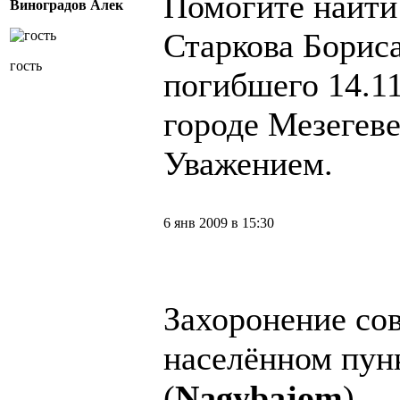
Помогите найти
Виноградов Алек
Старкова Борис
гость
погибшего 14.11
городе Мезегев
Уважением.
6 янв 2009 в 15:30
Захоронение сов
населённом пун
(
Nagybajom
).