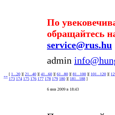
По увековечив
обращайтесь на
service@rus.hu
admin
info@hun
[
1...20
][
21...40
][
41...60
][
61...80
][
81...100
][
101...120
][
12
««
173
174
175
176
177
178
179
180
][
181...188
]
6 янв 2009 в 18:43