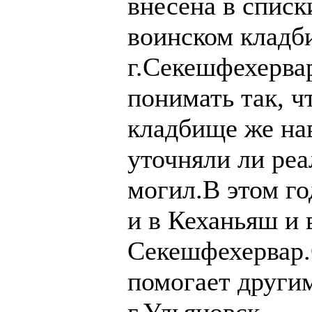
внесена в списк
воинском кладб
г.Секешфехервар
понимать так, ч
кладбище же нав
уточняли ли реа
могил.В этом го
и в Кеханьяш и 
Секешфехервар.
помогает други