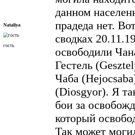
данном населен
прадеда нет. Во
Nataliya
сводках 20.11.1
гость
освободили Чан
Гестель (Gesztel
Чаба (Hejocsaba
(Diosgyor). Я т
бои за освобожд
который освобод
Так может могил