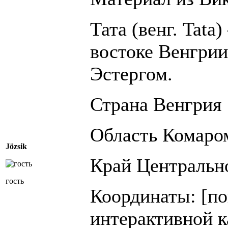
Тата (венг. Tata
востоке Венгрии
Эстергом.
Страна Венгрия
Область Комаро
Jözsik
Край Центральн
гость
Координаты: [по
интерактивной ка