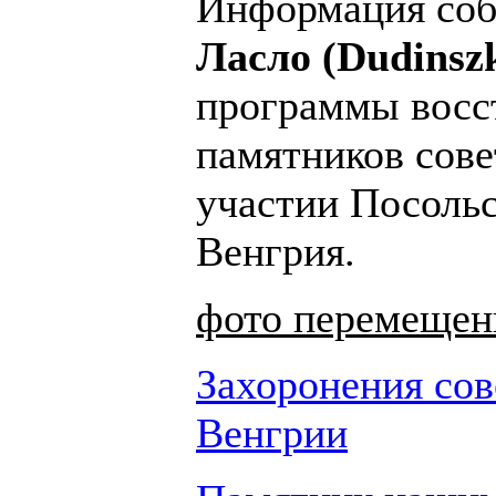
Информация со
Ласло (Dudinszk
программы восс
памятников сов
участии Посольс
Венгрия.
фото перемещены
Захоронения сов
Венгрии