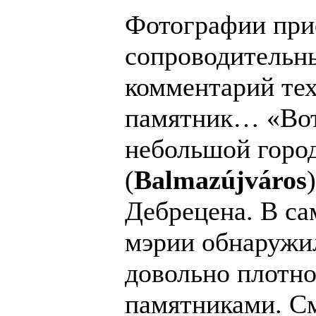
Фотографии пр
сопроводительн
комментарий тех
памятник…
«Во
небольшой гор
(
Balmazújváros
Дебрецена. В са
мэрии обнаружи
довольно плотн
памятниками. С