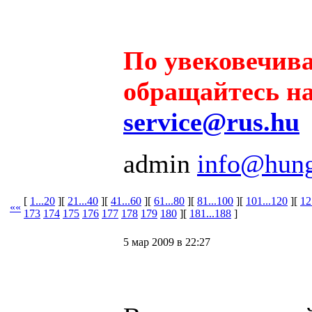
По увековечив
обращайтесь на
service@rus.hu
admin
info@hung
[
1...20
][
21...40
][
41...60
][
61...80
][
81...100
][
101...120
][
12
««
173
174
175
176
177
178
179
180
][
181...188
]
5 мар 2009 в 22:27