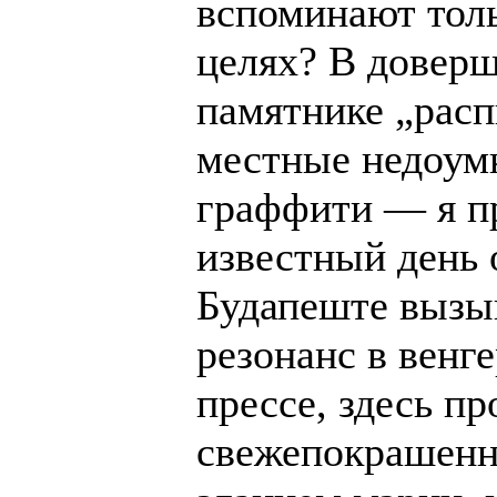
вспоминают тол
целях? В доверш
памятнике „расп
местные недоум
граффити — я п
известный день о
Будапеште вызыв
резонанс в венг
прессе, здесь пр
свежепокрашен