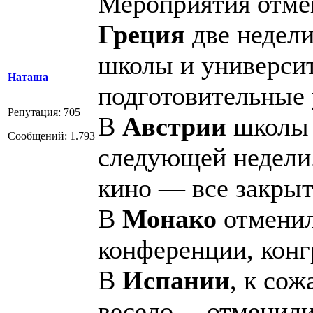
Мероприятия отме
Греция
две недели
школы и университ
Наташа
подготовительные
Репутация: 705
В
Австрии
школы 
Сообщений: 1.793
следующей недели.
кино — все закрыт
В
Монако
отменил
конференции, конг
В
Испании
, к сож
весело… отменили