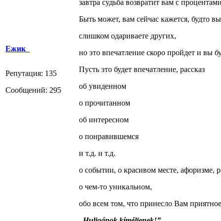
завтра судьба возвратит вам с процентами
Быть может, вам сейчас кажется, будто в
слишком одариваете других,
Ежик_
но это впечатление скоро пройдет и вы б
Пусть это будет впечатление, рассказ
Репутация: 135
об увиденном
Сообщений: 295
о прочитанном
об интересном
о понравившемся
и т.д. и т.д.
о событии, о красивом месте, афоризме, р
о чем-то уникальном,
обо всем том, что принесло Вам приятное
„Huligánok kíméljenek!”