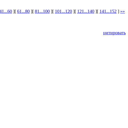
41...60
][
61...80
][
81...100
][
101...120
][
121...140
][
141...152
]
»»
цитировать