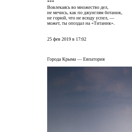
***
Вовлекаясь во множество дел,
не мечись, как по джунглям ботаник,
не горюй, что не всюду успел, —
может, ты опоздал на «Титаник».
25 фев 2019 в 17:02
Города Крыма — Евпатория