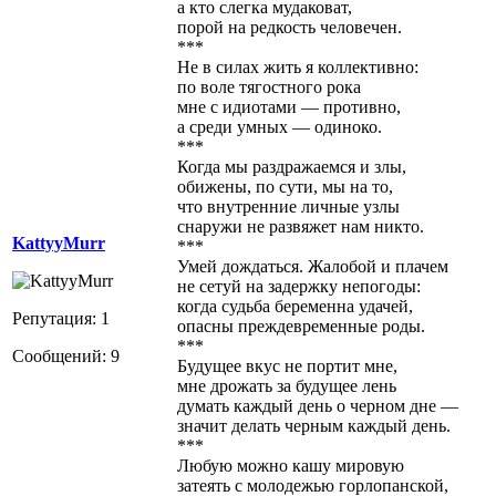
а кто слегка мудаковат,
порой на редкость человечен.
***
Не в силах жить я коллективно:
по воле тягостного рока
мне с идиотами — противно,
а среди умных — одиноко.
***
Когда мы раздражаемся и злы,
обижены, по сути, мы на то,
что внутренние личные узлы
снаружи не развяжет нам никто.
KattyyMurr
***
Умей дождаться. Жалобой и плачем
не сетуй на задержку непогоды:
когда судьба беременна удачей,
Репутация: 1
опасны преждевременные роды.
***
Сообщений: 9
Будущее вкус не портит мне,
мне дрожать за будущее лень
думать каждый день о черном дне —
значит делать черным каждый день.
***
Любую можно кашу мировую
затеять с молодежью горлопанской,