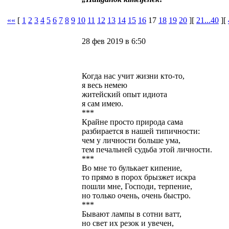
««
[
1
2
3
4
5
6
7
8
9
10
11
12
13
14
15
16
17
18
19
20
][
21...40
][
28 фев 2019 в 6:50
Когда нас учит жизни кто-то,
я весь немею
житейский опыт идиота
я сам имею.
***
Крайне просто природа сама
разбирается в нашей типичности:
чем у личности больше ума,
тем печальней судьба этой личности.
***
Во мне то булькает кипение,
то прямо в порох брызжет искра
пошли мне, Господи, терпение,
но только очень, очень быстро.
***
Бывают лампы в сотни ватт,
но свет их резок и увечен,