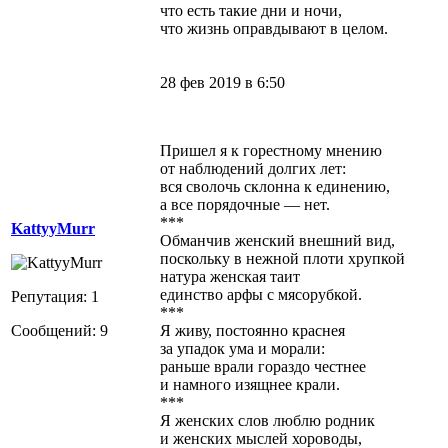
что есть такие дни и ночи,
что жизнь оправдывают в целом.
28 фев 2019 в 6:50
Пришел я к горестному мнению
от наблюдений долгих лет:
вся сволочь склонна к единению,
а все порядочные — нет.
***
KattyyMurr
Обманчив женский внешний вид,
поскольку в нежной плоти хрупкой
натура женская таит
единство арфы с мясорубкой.
Репутация: 1
***
Сообщений: 9
Я живу, постоянно краснея
за упадок ума и морали:
раньше врали гораздо честнее
и намного изящнее крали.
***
Я женских слов люблю родник
и женских мыслей хороводы,