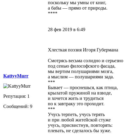
поскольку мы умны от книг,
а бабы — прямо от природы.
****
28 фев 2019 в 6:49
Хлесткая поэзия Игоря Губермана
Смотрясь весьма солидно и серьезно
под сенью философского фасада,
мы вертим полушариями мозга,
KattyyMurr
а мыслим — полушариями зада.
***
Бывает — проснешься, как птица,
крылатой пружиной на взводе,
Репутация: 1
и хочется жить и трудиться
но к завтраку это проходит.
Сообщений: 9
***
Учусь терпеть, учусь терять
и при любой житейской стуже
учусь, присвистнув, повторять:
плевать, не сделалось бы хуже.