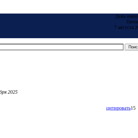
День имен
Пятн
7 августа 2
бря 2025
цитировать
15