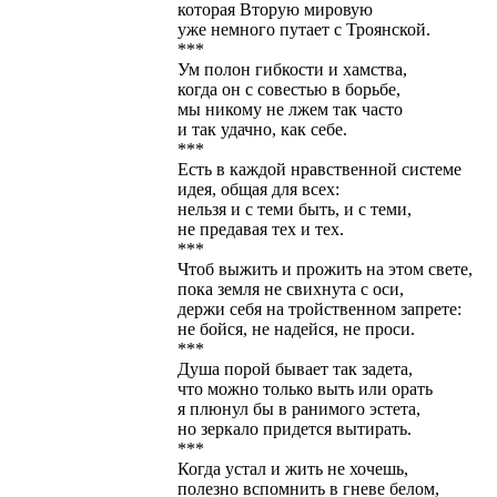
которая Вторую мировую
уже немного путает с Троянской.
***
Ум полон гибкости и хамства,
когда он с совестью в борьбе,
мы никому не лжем так часто
и так удачно, как себе.
***
Есть в каждой нравственной системе
идея, общая для всех:
нельзя и с теми быть, и с теми,
не предавая тех и тех.
***
Чтоб выжить и прожить на этом свете,
пока земля не свихнута с оси,
держи себя на тройственном запрете:
не бойся, не надейся, не проси.
***
Душа порой бывает так задета,
что можно только выть или орать
я плюнул бы в ранимого эстета,
но зеркало придется вытирать.
***
Когда устал и жить не хочешь,
полезно вспомнить в гневе белом,