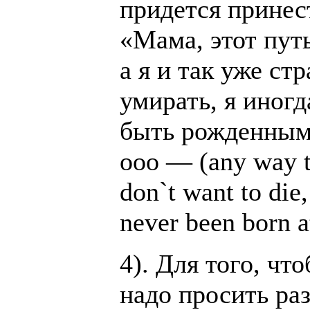
придется принест
«Мама, этот пут
а я и так уже ст
умирать, я иног
быть рожденным
ooo — (any way t
don`t want to die
never been born at
4). Для того, чт
надо просить ра