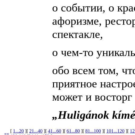
о событии, о кра
афоризме, ресто
спектакле,
о чем-то уникал
обо всем том, ч
приятное настрое
может и восторг
„Huligánok kímé
[
1...20
][
21...40
][
41...60
][
61...80
][
81...100
][
101...120
][
12
««