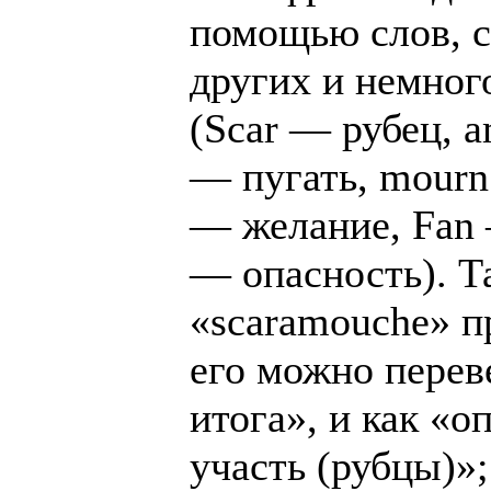
помощью слов, с
других и немног
(Scar — рубец, a
— пугать, mourn
— желание, Fan 
— опасность). Т
«scaramouche» п
его можно переве
итога», и как «о
участь (рубцы)»;