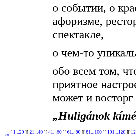
о событии, о кра
афоризме, ресто
спектакле,
о чем-то уникал
обо всем том, ч
приятное настрое
может и восторг
„Huligánok kímé
[
1...20
][
21...40
][
41...60
][
61...80
][
81...100
][
101...120
][
12
««