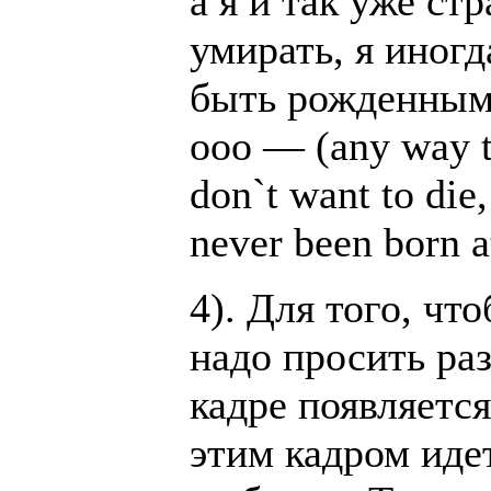
а я и так уже ст
умирать, я иног
быть рожденным
ooo — (any way t
don`t want to die
never been born at
4). Для того, чт
надо просить ра
кадре появляется
этим кадром иде