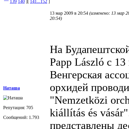
139
140
][
141...152
]
13 мар 2009 в 20:54
(изменено: 13 мар 2
20:54)
На Будапештской
Papp László с 13
Венгерская ассо
орхидей проводи
Наташа
"
Nemzetközi orch
Репутация: 705
kiállítás és vásár
"
Сообщений: 1.793
представлены де