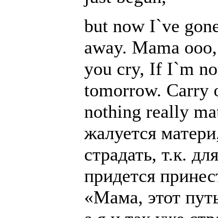
but now I`ve gone
away. Mama ooo, 
you cry, If I`m no
tomorrow. Carry o
nothing really ma
жалуется матери,
страдать, т.к. дл
придется принест
«Мама, этот пут