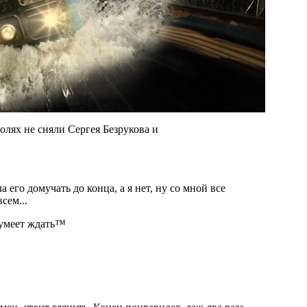
олях не сняли Сергея Безрукова и
его домучать до конца, а я нет, ну со мной все
сем...
 умеет ждать™