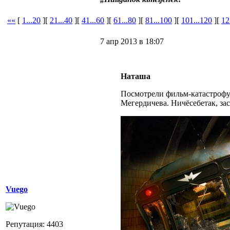
««
[
1...20
][
21...40
][
41...60
][
61...80
][
81...100
][
101...120
][
12
7 апр 2013 в 18:07
Наташа
Посмотрели фильм-катастроф
Мегердичева. Ничёсебетак, за
Vuego
Репутация: 4403