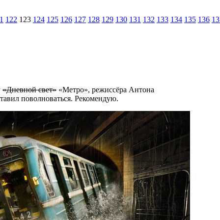
1
122
123
124
125
126
127
128
129
130
131
132
133
134
135
136
13
у
«Дневной свет»
«Метро», режиссёра Антона
ставил поволноваться. Рекомендую.