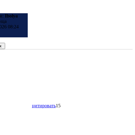
и:
Ibolya
ица
026 08:24
цитировать
15