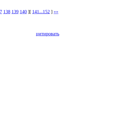
7
138
139
140
][
141...152
]
»»
цитировать