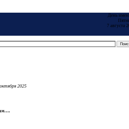
День имен
Пятн
7 августа 2
 октября 2025
ким….