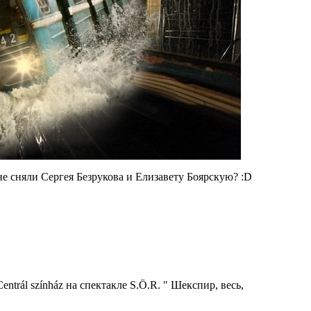
е сняли Сергея Безрукова и Елизавету Боярскую? :D
ntrál színház на спектакле S.Ö.R. " Шекспир, весь,