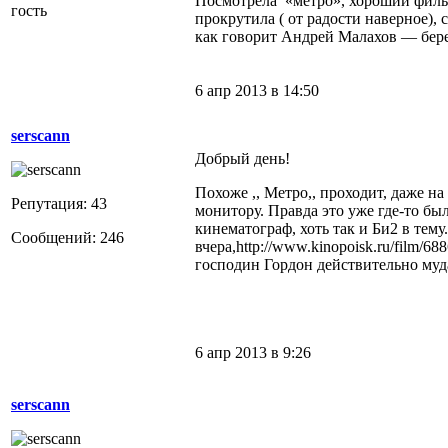
Посмотрела «метро», хороший фильме
гость
прокрутила ( от радости наверное), 
как говорит Андрей Малахов — бере
6 апр 2013 в 14:50
serscann
Добрый день!
Похоже ,, Метро,, проходит, даже на
Репутация: 43
монитору. Правда это уже где-то был
кинематограф, хоть так и Би2 в тему
Сообщений: 246
вчера,http://www.kinopoisk.ru/film/6
господин Гордон действительно муд
6 апр 2013 в 9:26
serscann