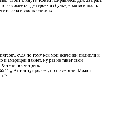
ц, стоит глянуть. Конец понравился, даж два раза
с того момента где героев из бункера вытаскивали.
гите себя и своих близких.
 пятерку. судя по тому как мои девченки пилипли к
о и америцей пахнет, ну раз не тянет свой
. Хотели посмотреть,
88654/ ,, Антон тут рядом,, но не смогли. Может
ак!?