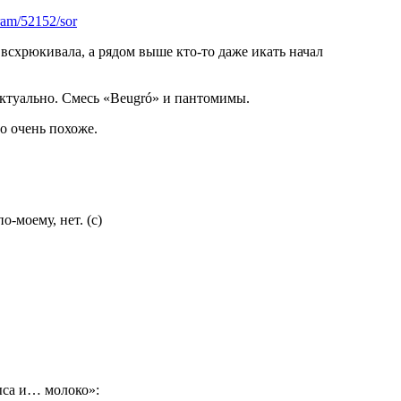
ram/52152/sor
 всхрюкивала, а рядом выше кто-то даже икать начал
ктуально. Смесь «Beugró» и пантомимы.
о очень похоже.
-моему, нет. (с)
ыса и… молоко»: