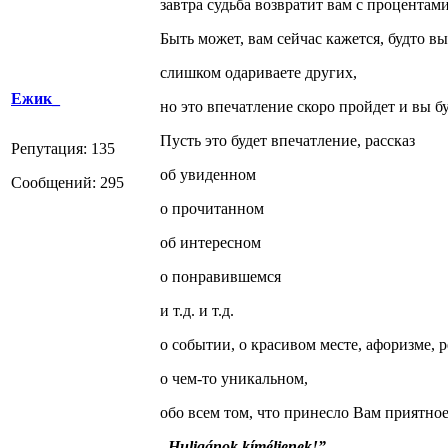
завтра судьба возвратит вам с процентами
Быть может, вам сейчас кажется, будто в
слишком одариваете других,
Ежик_
но это впечатление скоро пройдет и вы б
Пусть это будет впечатление, рассказ
Репутация: 135
об увиденном
Сообщений: 295
о прочитанном
об интересном
о понравившемся
и т.д. и т.д.
о событии, о красивом месте, афоризме, р
о чем-то уникальном,
обо всем том, что принесло Вам приятное
„Huligánok kíméljenek!”