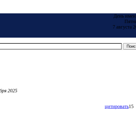
День имен
Пятн
7 августа 2
бря 2025
цитировать
15