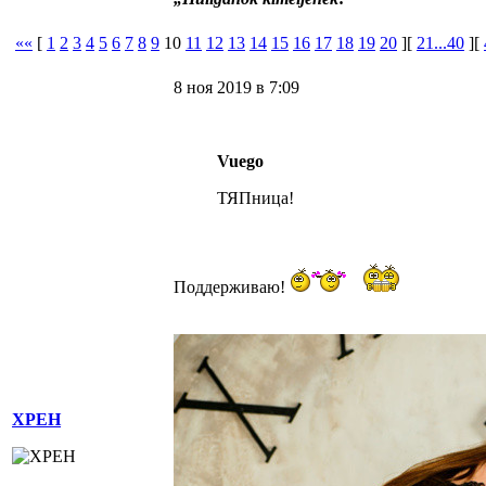
««
[
1
2
3
4
5
6
7
8
9
10
11
12
13
14
15
16
17
18
19
20
][
21...40
][
8 ноя 2019 в 7:09
Vuego
ТЯПница!
Поддерживаю!
XPEH