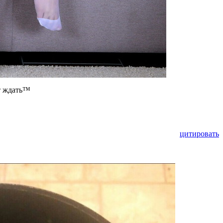
ет ждать™
цитировать