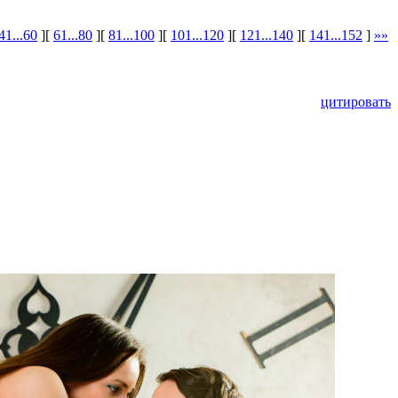
41...60
][
61...80
][
81...100
][
101...120
][
121...140
][
141...152
]
»»
цитировать