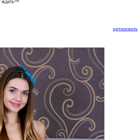
ет ждать™
цитировать