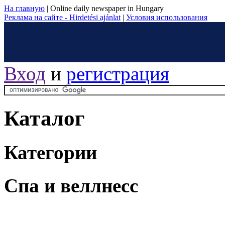
На главную
|
Online daily newspaper in Hungary
Реклама на сайте - Hirdetési ajánlat
|
Условия использования
Вход
и
регистрация
Каталог
Категории
Спа и веллнесс