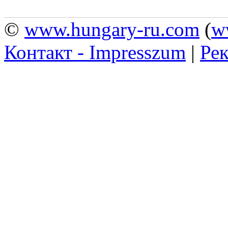
©
www.hungary-ru.com
(
w
Контакт - Impresszum
|
Рек