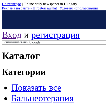
На главную
|
Online daily newspaper in Hungary
Реклама на сайте - Hirdetési ajánlat
|
Условия использования
Вход
и
регистрация
Каталог
Категории
Показать все
Бальнеотерапия