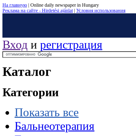
На главную
|
Online daily newspaper in Hungary
Реклама на сайте - Hirdetési ajánlat
|
Условия использования
Вход
и
регистрация
Каталог
Категории
Показать все
Бальнеотерапия