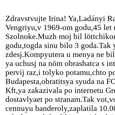
Zdravstvujte Irina! Ya,Ladányi Ra
Vengriyu,v 1969-om godu,45 let 
Szolnoke.Muzh moj bil löttchik
godu,togda sinu bilo 3 goda.Tak y
zdesj.Kompyutera u menya ne bil
ya uchusj na nöm obrashatca s in
pervij raz,i tolyko potamu,chto p
Budapesta,obratitsya syuda na
Kft,ya zakazivala po internetu G
dostavlyaet po stranam.Tak vot,v
cennuyu banderoly,zaplatila 10.0