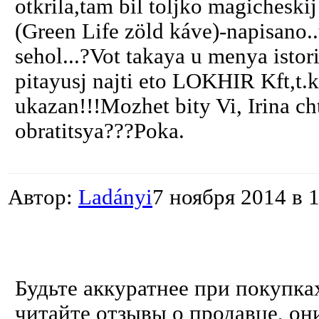
otkrila,tam bil toljko magicheskij 
(Green Life zöld káve)-napisano.
sehol...?Vot takaya u menya istor
pitayusj najti eto LOKHIR Kft,t.k
ukazan!!!Mozhet bity Vi, Irina c
obratitsya???Poka.
Автор:
Ladányi
7 ноября 2014 в 
Будьте аккуратнее при покупка
читайте отзывы о продавце, они