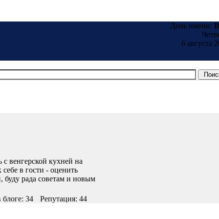
День имени:
B
Четв
6 августа 2
ь с венгерской кухней на
 себе в гости - оценить
 буду рада советам и новым
 блоге: 34
Репутация: 44