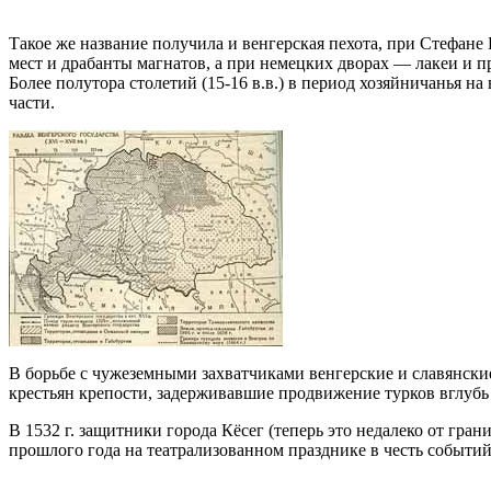
Такое же название получила и венгерская пехота, при Стефан
мест и драбанты магнатов, а при немецких дворах — лакеи и 
Более полутора столетий (15-16 в.в.) в период хозяйничанья н
части.
В борьбе с чужеземными захватчиками венгерские и славянски
крестьян крепости, задерживавшие продвижение турков вглуб
В 1532 г. защитники города Кёсег (теперь это недалеко от гр
прошлого года на театрализованном празднике в честь событий 