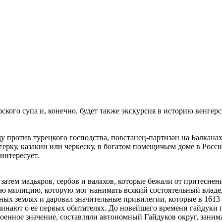
рского супа и, конечно, будет также экскурсия в историю венгер
ду против турецкого господства, повстанец-партизан на Балканах
герку, казакин или черкеску, в богатом помещичьем доме в Росси
интересует.
атем мадьяров, сербов и валахов, которые бежали от притеснений
 милицию, которую мог нанимать всякий состоятельный владеле
ных землях и даровал значительные привилегии, которые в 1613
минают о ее первых обитателях. До новейшего времени гайдуки 
военное значение, составляли автономный Гайдуков округ, занима