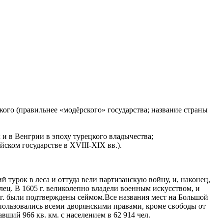
ского (правильнее «модёрского» государства; название страны
 и в Венгрии в эпоху турецкого владычества;
йском государстве в XVIII-XIX вв.).
 турок в леса и оттуда вели партизанскую войну, и, наконец,
ц. В 1605 г. великолепно владели военным искусством, и
 г. были подтверждены сеймом.Все названия мест на Большой
пользовались всеми дворянскими правами, кроме свободы от
вший 966 кв. км. с населением в 62 914 чел.