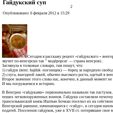
Гайдукский суп
2
Опубликовано: 6 февраля 2012 в 15:29
Сегодня я расскажу рецепт «гайдукского » венге
звучит по-венгерски так " модёрорсаг — страна венгров) .
Заглянула в толковые словари, там пишут, что:
1) гайдук (венг. hajduk -погонщик) — борец за народную свобо
2) слуга, выездной лакей, обычно высокого роста, одетый в вен
Второе значение этого слова нас, конечно, в данный момент не 
И мы погружаемся в историю.
В Венгрии «гайдуками» первоначально называли так пастухов, з
пеших легковооруженных воинов. Гайдуки составляли пехотную
трансильванский князь Иштван Бочкаи поселил их на собствен
Венгерской равнине, начинающиеся с «гайду», и сегодня напо
податей. Поселения гайдуков, уже в XVII ст. потерявшие свое 