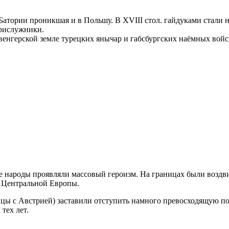
е Батории проникшая и в Польшу. В XVIII стол. гайдуками стал
прислужники.
а венгерской земле турецких янычар и габсбургских наёмных вой
е народы проявляли массовый героизм. На границах были воздв
ь Центральной Европы.
аницы с Австрией) заставили отступить намного превосходящую п
тех лет.