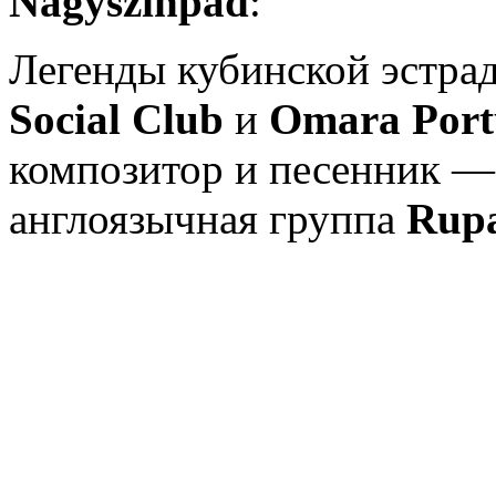
Nagyszínpad
:
Легенды кубинской эстр
Social Club
и
Omara Por
композитор и песенник 
англоязычная группа
Rupa