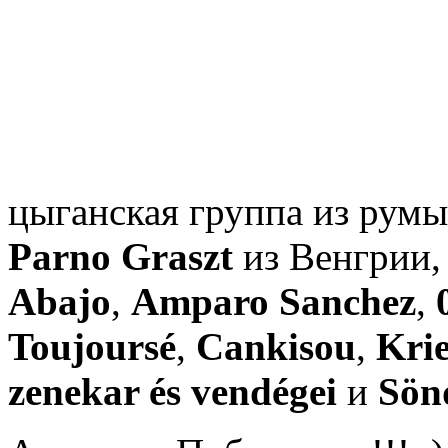
цыганская группа из рум
Parno Graszt
из Венгрии, 
Abajo
,
Amparo Sanchez
,
Toujoursé
,
Cankisou
,
Krie
zenekar és vendégei
и
Sön