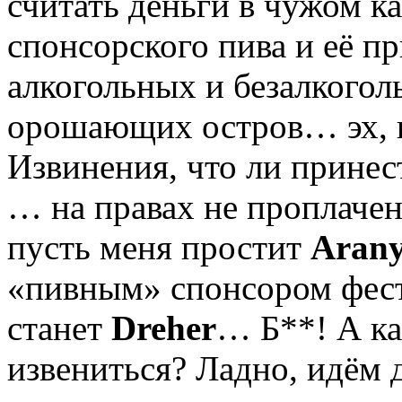
считать деньги в чужом к
спонсорского пива и её п
алкогольных и безалкогол
орошающих остров… эх, н
Извинения, что ли принес
… на правах не проплачен
пусть меня простит
Arany
«пивным» спонсором фести
станет
Dreher
… Б**! А ка
извениться? Ладно, идём д