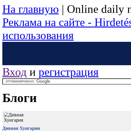
На главную
|
Online daily
Реклама на сайте - Hirdetés
использования
Вход
и
регистрация
Блоги
Дивная Хунгария