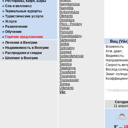
Miskolc
Рестораны, Кафе, Бары
Nagykanizsa
Спа и веллнесс
Nagyléta
Термальные курорты
Nyíregyháza
Ófehértó
Туристические услуги
Orosháza
Услуги
Pécs - Pogány
Развлечения
Polgár
Обучение
Poroszló
Püspökladány
Горячие предложения
Sárbogárd
Вац (Vác
Лечение в Венгрии
Siófok
Влажность:
Недвижимость в Венгрии
Szécsény
Атм. давл.:
Szeged
Распродажи и скидки
Видимость:
Székesfehérvár
Шоппинг в Венгрии
Szolnok
Направление 
Tapolca
Скорость вет
Tatabánya
Восход солнц
Tiszafüred
Закат солнца
Tiszanána
Коэффициент
Tiszavasvári
Tompa
Újfehértó
* Коэффициен
Vác
Сегодн
11 апре
9° ...
18