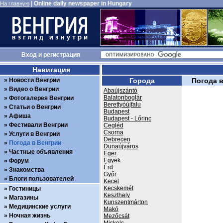
|
Online daily newspaper in Hungary
На главную
Вход
и
регистрация
Навигация
Новости Венгрии
Города
Погода 
Видео о Венгрии
Abaújszántó
Balatonboglár
Фотогалерея Венгрии
Berettyóújfalu
Статьи о Венгрии
Budapest
Афиша
Budapest - Lőrinc
Фестивали Венгрии
Cegléd
Csorna
Услуги в Венгрии
Debrecen
Погода в Венгрии
Dunaújváros
Частные объявления
Eger
Egyek
Форум
Érd
Знакомства
Győr
Блоги пользователей
Kecel
Kecskemét
Гостиницы
Keszthely
Магазины
Kunszentmárton
Медицинские услуги
Makó
Ночная жизнь
Mezőcsát