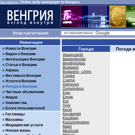
|
Online daily newspaper in Hungary
На главную
Вход
и
регистрация
Навигация
Новости Венгрии
Города
Погода 
Видео о Венгрии
Abaújszántó
Balatonboglár
Фотогалерея Венгрии
Berettyóújfalu
Статьи о Венгрии
Budapest
Афиша
Budapest - Lőrinc
Фестивали Венгрии
Cegléd
Csorna
Услуги в Венгрии
Debrecen
Погода в Венгрии
Dunaújváros
Частные объявления
Eger
Egyek
Форум
Érd
Знакомства
Győr
Блоги пользователей
Kecel
Kecskemét
Гостиницы
Keszthely
Магазины
Kunszentmárton
Медицинские услуги
Makó
Ночная жизнь
Mezőcsát