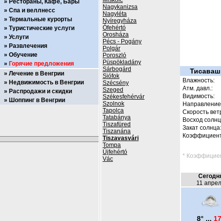
Miskolc
Рестораны, Кафе, Бары
Nagykanizsa
Спа и веллнесс
Nagyléta
Термальные курорты
Nyíregyháza
Ófehértó
Туристические услуги
Orosháza
Услуги
Pécs - Pogány
Развлечения
Polgár
Обучение
Poroszló
Püspökladány
Горячие предложения
Sárbogárd
Тисавашв
Лечение в Венгрии
Siófok
Влажность:
Недвижимость в Венгрии
Szécsény
Атм. давл.:
Szeged
Распродажи и скидки
Видимость:
Székesfehérvár
Шоппинг в Венгрии
Szolnok
Направление 
Tapolca
Скорость вет
Tatabánya
Восход солнц
Tiszafüred
Закат солнца
Tiszanána
Коэффициент
Tiszavasvári
Tompa
Újfehértó
* Коэффициен
Vác
Сегодн
11 апре
8° ...
17