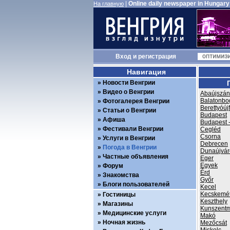
|
Online daily newspaper in Hungary
На главную
Вход
и
регистрация
Навигация
Новости Венгрии
Видео о Венгрии
Abaújszán
Balatonbo
Фотогалерея Венгрии
Berettyóúj
Статьи о Венгрии
Budapest
Афиша
Budapest -
Фестивали Венгрии
Cegléd
Csorna
Услуги в Венгрии
Debrecen
Погода в Венгрии
Dunaújvár
Частные объявления
Eger
Egyek
Форум
Érd
Знакомства
Győr
Блоги пользователей
Kecel
Kecskemé
Гостиницы
Keszthely
Магазины
Kunszentm
Медицинские услуги
Makó
Ночная жизнь
Mezőcsát