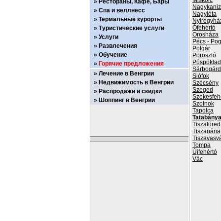
Miskolc
Рестораны, Кафе, Бары
Nagykani
Спа и веллнесс
Nagyléta
Термальные курорты
Nyíregyhá
Ófehértó
Туристические услуги
Orosháza
Услуги
Pécs - Po
Развлечения
Polgár
Обучение
Poroszló
Püspökla
Горячие предложения
Sárbogárd
Лечение в Венгрии
Siófok
Недвижимость в Венгрии
Szécsény
Szeged
Распродажи и скидки
Székesfeh
Шоппинг в Венгрии
Szolnok
Tapolca
Tatabány
Tiszafüred
Tiszanána
Tiszavasvá
Tompa
Újfehértó
Vác