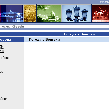
Реклама 
Погода в Венгрии
Города
Погода в Венгрии
tó
glár
falu
 Lőrinc
os
t
árton