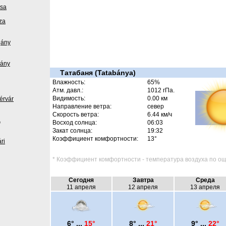
zsa
za
gány
dány
Татабаня (Tatabánya)
Влажность:
65%
Атм. давл.:
1012 гПа.
Видимость:
0.00 км
érvár
Направление ветра:
север
Скорость ветра:
6.44 км/ч
a
Восход солнца:
06:03
Закат солнца:
19:32
Коэффициент комфортности:
13°
ri
* Коэффициент комфортности - температура воздуха по ощ
Сегодня
Завтра
Среда
11 апреля
12 апреля
13 апреля
6° ...
15°
8° ...
21°
9° ...
22°