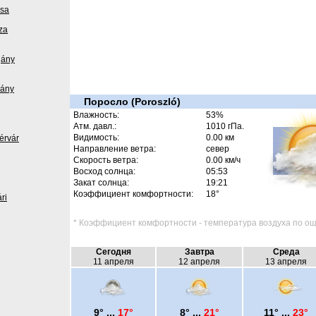
zsa
za
gány
dány
Поросло (Poroszló)
Влажность:
53%
Атм. давл.:
1010 гПа.
Видимость:
0.00 км
érvár
Направление ветра:
север
Скорость ветра:
0.00 км/ч
Восход солнца:
05:53
Закат солнца:
19:21
Коэффициент комфортности:
18°
ri
* Коэффициент комфортности - температура воздуха по ощ
Сегодня
Завтра
Среда
11 апреля
12 апреля
13 апреля
9° ...
17°
8° ...
21°
11° ...
23°