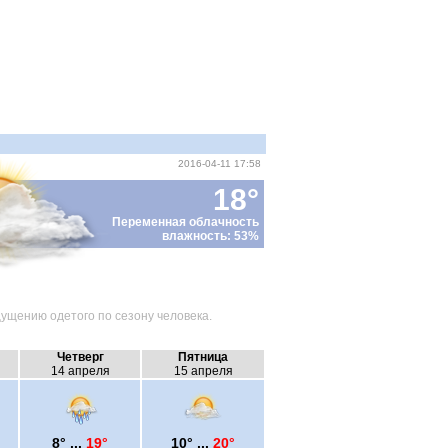
2016-04-11 17:58
18°
Переменная облачность
влажность: 53%
ущению одетого по сезону человека.
Четверг
Пятница
14 апреля
15 апреля
8° ...
19°
10° ...
20°