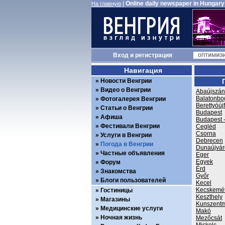
|
Online daily newspaper in Hungary
На главную
Вход
и
регистрация
Навигация
Новости Венгрии
Видео о Венгрии
Abaújszán
Balatonbo
Фотогалерея Венгрии
Berettyóúj
Статьи о Венгрии
Budapest
Афиша
Budapest -
Фестивали Венгрии
Cegléd
Csorna
Услуги в Венгрии
Debrecen
Погода в Венгрии
Dunaújvár
Частные объявления
Eger
Egyek
Форум
Érd
Знакомства
Győr
Блоги пользователей
Kecel
Kecskemé
Гостиницы
Keszthely
Магазины
Kunszentm
Медицинские услуги
Makó
Ночная жизнь
Mezőcsát