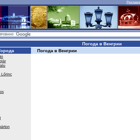
Реклама 
Погода в Венгрии
Города
Погода в Венгрии
tó
glár
falu
 Lőrinc
os
t
árton