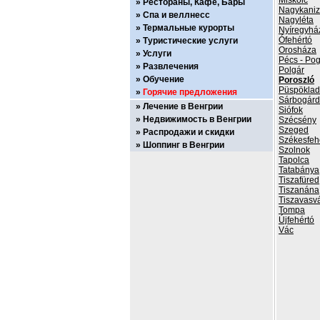
Miskolc
Рестораны, Кафе, Бары
Nagykani
Спа и веллнесс
Nagyléta
Термальные курорты
Nyíregyhá
Ófehértó
Туристические услуги
Orosháza
Услуги
Pécs - Po
Развлечения
Polgár
Обучение
Poroszló
Püspökla
Горячие предложения
Sárbogárd
Лечение в Венгрии
Siófok
Недвижимость в Венгрии
Szécsény
Szeged
Распродажи и скидки
Székesfeh
Шоппинг в Венгрии
Szolnok
Tapolca
Tatabánya
Tiszafüred
Tiszanána
Tiszavasvá
Tompa
Újfehértó
Vác