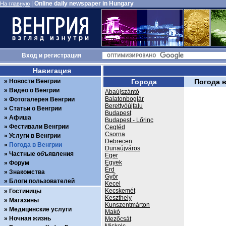
|
Online daily newspaper in Hungary
На главную
Вход
и
регистрация
Навигация
Новости Венгрии
Города
Погода 
Видео о Венгрии
Abaújszántó
Balatonboglár
Фотогалерея Венгрии
Berettyóújfalu
Статьи о Венгрии
Budapest
Афиша
Budapest - Lőrinc
Фестивали Венгрии
Cegléd
Csorna
Услуги в Венгрии
Debrecen
Погода в Венгрии
Dunaújváros
Частные объявления
Eger
Egyek
Форум
Érd
Знакомства
Győr
Блоги пользователей
Kecel
Kecskemét
Гостиницы
Keszthely
Магазины
Kunszentmárton
Медицинские услуги
Makó
Ночная жизнь
Mezőcsát