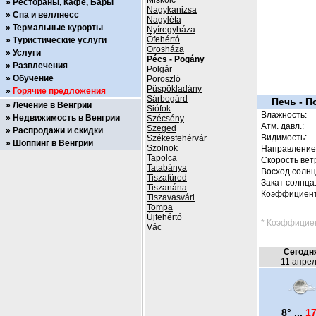
Miskolc
Рестораны, Кафе, Бары
Nagykanizsa
Спа и веллнесс
Nagyléta
Термальные курорты
Nyíregyháza
Ófehértó
Туристические услуги
Orosháza
Услуги
Pécs - Pogány
Развлечения
Polgár
Обучение
Poroszló
Püspökladány
Горячие предложения
Sárbogárd
Печь - П
Лечение в Венгрии
Siófok
Влажность:
Недвижимость в Венгрии
Szécsény
Атм. давл.:
Szeged
Распродажи и скидки
Видимость:
Székesfehérvár
Шоппинг в Венгрии
Szolnok
Направление 
Tapolca
Скорость вет
Tatabánya
Восход солнц
Tiszafüred
Закат солнца
Tiszanána
Коэффициент
Tiszavasvári
Tompa
Újfehértó
* Коэффициен
Vác
Сегодн
11 апре
8° ...
17