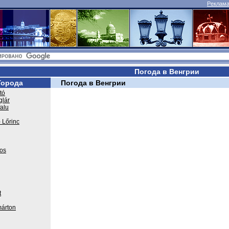
Реклама 
Погода в Венгрии
Города
Погода в Венгрии
tó
glár
falu
 Lőrinc
os
t
árton