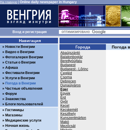
|
Online daily newspaper in Hungary
На главную
Вход
и
регистрация
Навигация
Новости Венгрии
Города
Погода 
Видео о Венгрии
Abaújszántó
Balatonboglár
Фотогалерея Венгрии
Berettyóújfalu
Статьи о Венгрии
Budapest
Афиша
Budapest - Lőrinc
Фестивали Венгрии
Cegléd
Csorna
Услуги в Венгрии
Debrecen
Погода в Венгрии
Dunaújváros
Частные объявления
Eger
Egyek
Форум
Érd
Знакомства
Győr
Блоги пользователей
Kecel
Kecskemét
Гостиницы
Keszthely
Магазины
Kunszentmárton
Медицинские услуги
Makó
Ночная жизнь
Mezőcsát