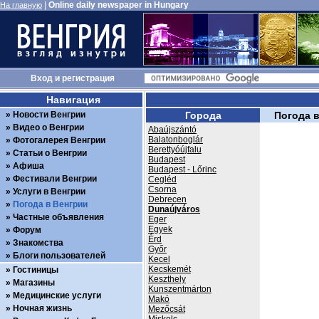
|
Online daily newspaper in Hungary
На главную
Вход
и
регистрация
Навигация
Новости Венгрии
Города
Погода 
Видео о Венгрии
Abaújszántó
Balatonboglár
Фотогалерея Венгрии
Berettyóújfalu
Статьи о Венгрии
Budapest
Афиша
Budapest - Lőrinc
Фестивали Венгрии
Cegléd
Csorna
Услуги в Венгрии
Debrecen
Погода в Венгрии
Dunaújváros
Частные объявления
Eger
Egyek
Форум
Érd
Знакомства
Győr
Блоги пользователей
Kecel
Kecskemét
Гостиницы
Keszthely
Магазины
Kunszentmárton
Медицинские услуги
Makó
Ночная жизнь
Mezőcsát