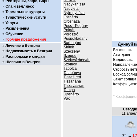
Miskolc
Рестораны, Кафе, Бары
Nagykanizsa
Спа и веллнесс
Nagyléta
Термальные курорты
Nyíregyháza
Ófehértó
Туристические услуги
Orosháza
Услуги
Pécs - Pogány
Развлечения
Polgár
Обучение
Poroszló
Püspökladány
Горячие предложения
Sárbogárd
Дунауйв
Лечение в Венгрии
Siófok
Влажность:
Недвижимость в Венгрии
Szécsény
Атм. давл.:
Szeged
Распродажи и скидки
Видимость:
Székesfehérvár
Шоппинг в Венгрии
Szolnok
Направление 
Tapolca
Скорость вет
Tatabánya
Восход солнц
Tiszafüred
Закат солнца
Tiszanána
Коэффициент
Tiszavasvári
Tompa
Újfehértó
* Коэффициен
Vác
Сегодн
11 апре
7° ...
17