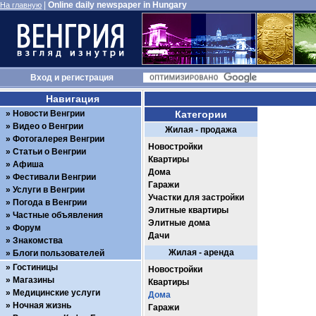
|
Online daily newspaper in Hungary
На главную
Вход
и
регистрация
Навигация
Новости Венгрии
Категории
Видео о Венгрии
Жилая - продажа
Фотогалерея Венгрии
Новостройки
Статьи о Венгрии
Квартиры
Афиша
Дома
Фестивали Венгрии
Гаражи
Услуги в Венгрии
Участки для застройки
Погода в Венгрии
Элитные квартиры
Частные объявления
Элитные дома
Форум
Дачи
Знакомства
Жилая - аренда
Блоги пользователей
Гостиницы
Новостройки
Магазины
Квартиры
Медицинские услуги
Дома
Ночная жизнь
Гаражи