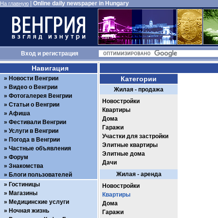
|
Online daily newspaper in Hungary
На главную
Вход
и
регистрация
Навигация
Новости Венгрии
Категории
Видео о Венгрии
Жилая - продажа
Фотогалерея Венгрии
Новостройки
Статьи о Венгрии
Квартиры
Афиша
Дома
Фестивали Венгрии
Гаражи
Услуги в Венгрии
Участки для застройки
Погода в Венгрии
Элитные квартиры
Частные объявления
Элитные дома
Форум
Дачи
Знакомства
Жилая - аренда
Блоги пользователей
Гостиницы
Новостройки
Магазины
Квартиры
Медицинские услуги
Дома
Ночная жизнь
Гаражи