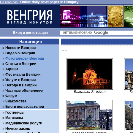
|
Online daily newspaper in Hungary
На главную
Вход
и
регистрация
Навигация
Новости Венгрии
««
Видео о Венгрии
Фотогалерея Венгрии
Статьи о Венгрии
Афиша
Фестивали Венгрии
Услуги в Венгрии
Погода в Венгрии
Частные объявления
Базилика St. Istvan
К
Форум
Знакомства
Блоги пользователей
Гостиницы
Магазины
Медицинские услуги
Ночная жизнь