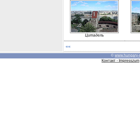
Цитадель
««
©
www.hungary-
Контакт - Impresszum