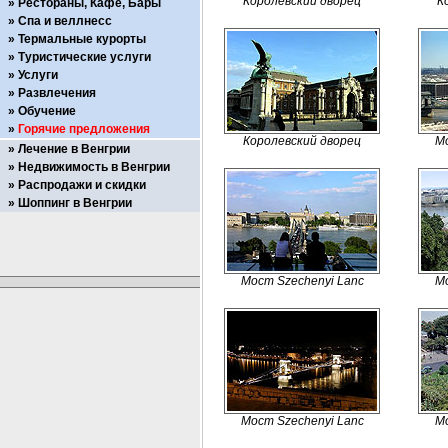
Королевский дворец
К
Рестораны, Кафе, Бары
Спа и веллнесс
Термальные курорты
Туристические услуги
Услуги
Развлечения
Обучение
Горячие предложения
Королевский дворец
Мо
Лечение в Венгрии
Недвижимость в Венгрии
Распродажи и скидки
Шоппинг в Венгрии
Мост Szechenyi Lanc
Мо
Мост Szechenyi Lanc
Мо