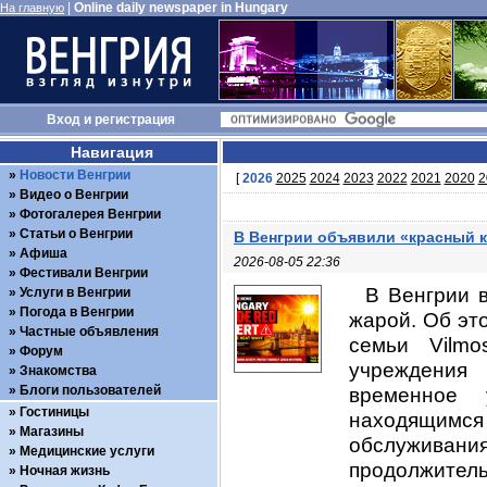
|
Online daily newspaper in Hungary
На главную
Вход
и
регистрация
Навигация
Новости Венгрии
[
2026
2025
2024
2023
2022
2021
2020
2
Видео о Венгрии
Фотогалерея Венгрии
Статьи о Венгрии
В Венгрии объявили «красный к
Афиша
2026-08-05 22:36
Фестивали Венгрии
В Венгрии 
Услуги в Венгрии
Погода в Венгрии
жарой. Об эт
Частные объявления
семьи Vilmo
Форум
учреждения
Знакомства
Блоги пользователей
временное
Гостиницы
находящимся
Магазины
обслуживани
Медицинские услуги
продолжитель
Ночная жизнь