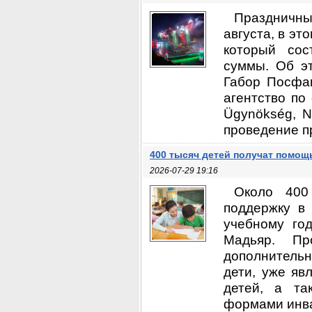
Праздничны
августа, в эт
который сос
суммы. Об э
Габор Посфа
агентство по
Ügynökség, N
проведение пр
400 тысяч детей получат помощ
2026-07-29 19:16
Около 400
поддержку в
учебному го
Мадьяр. Пр
дополнитель
дети, уже яв
детей, а та
формами инва