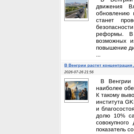
движения В
обновлению 
станет про
безопасности
реформы. В 
возможных и
повышение ди
...
В Венгрии растет концентрация
2026-07-26 21:56
В Венгрии 
наиболее обе
К такому выв
института GK
и благососто
долю 10% са
совокупного
показатель со