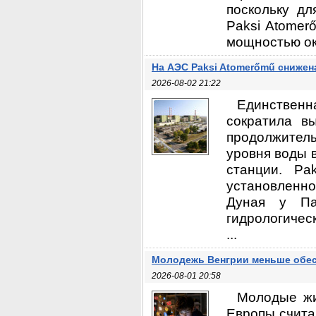
поскольку дл
Paksi Atomer
мощностью ок
На АЭС Paksi Atomerőmű снижен
2026-08-02 21:22
Единственн
сократила в
продолжител
уровня воды 
станции. Pa
установленно
Дуная у Па
гидрологичес
...
Молодежь Венгрии меньше обес
2026-08-01 20:58
Молодые жи
Европы счита