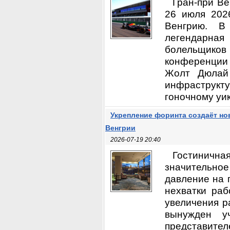
Гран-при Ве
26 июля 202
Венгрию. В
легендарная
болельщико
конференции в
Жолт Дюлай 
инфраструк
гоночному уик
Укрепление форинта создаёт но
Венгрии
2026-07-19 20:40
Гостиничн
значительно
давление на 
нехватки раб
увеличения р
вынужден у
представите