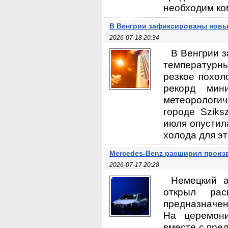
необходим ком
В Венгрии зафиксированы новы
2026-07-18 20:34
В Венгрии з
температурны
резкое похол
рекорд мин
метеорологич
городе Sziks
июля опустил
холода для эт
Mercedes-Benz расширил произ
2026-07-17 20:28
Немецкий а
открыл рас
предназначен
На церемони
вместе с пре