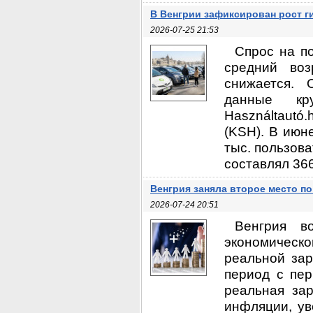
В Венгрии зафиксирован рост 
2026-07-25 21:53
Спрос на п
средний во
снижается. 
данные кру
Használtautó
(KSH). В июн
тыс. пользова
составлял 366
Венгрия заняла второе место п
2026-07-24 20:51
Венгрия в
экономическо
реальной зар
период с пер
реальная зар
инфляции, ув