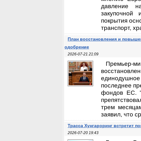
давление н
закупочной 
покрытия осн
транспорт, хр
План восстановления и повыше
одобрение
2026-07-21 21:09
Премьер-мин
восстановл
единодушно
последнее пр
фондов ЕС. "
препятствова
трем месяцам
заявил, что с
Трасса Хунгароринг встретит п
2026-07-20 19:43