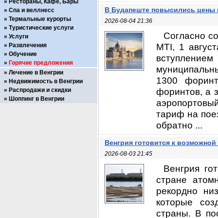
Рестораны, Кафе, Бары
В Будапеште повысились цены 
Спа и веллнесс
Термальные курорты
2026-08-04 21:36
Туристические услуги
Согласно с
Услуги
MTI, 1 авгус
Развлечения
Обучение
вступление
Горячие предложения
муниципальн
Лечение в Венгрии
1300 форинт
Недвижимость в Венгрии
форинтов, а 
Распродажи и скидки
Шоппинг в Венгрии
аэропортовы
тариф на пое
обратно ...
Венгрия готовится к возможной
2026-08-03 21:45
Венгрия го
стране атом
рекордно ни
которые соз
страны. В по