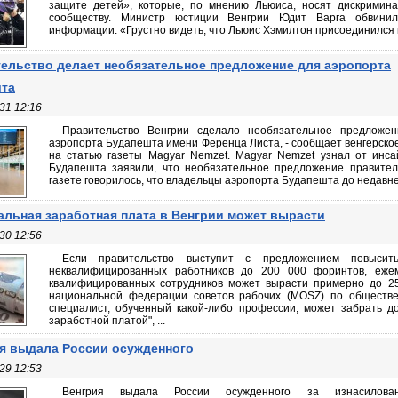
защите детей», которые, по мнению Льюиса, носят дискримин
сообществу. Министр юстиции Венгрии Юдит Варга обвини
информации: «Грустно видеть, что Льюис Хэмилтон присоединился к 
ельство делает необязательное предложение для аэропорта
та
31 12:16
Правительство Венгрии сделало необязательное предложен
аэропорта Будапешта имени Ференца Листа, - сообщает венгерско
на статью газеты Magyar Nemzet. Magyar Nemzet узнал от инса
Будапешта заявили, что необязательное предложение правител
газете говорилось, что владельцы аэропорта Будапешта до недавнег
льная заработная плата в Венгрии может вырасти
30 12:56
Если правительство выступит с предложением повысит
неквалифицированных работников до 200 000 форинтов, еже
квалифицированных сотрудников может вырасти примерно до 25
национальной федерации советов рабочих (MOSZ) по обществ
специалист, обученный какой-либо профессии, может забрать д
заработной платой", ...
я выдала России осужденного
29 12:53
Венгрия выдала России осужденного за изнасилова