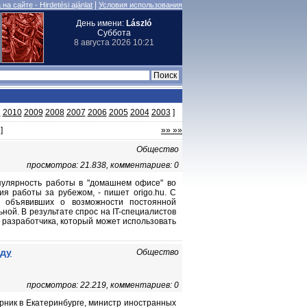
|
на сайте - Hirdetési ajánlat
Условия использования
День имени:
László
Суббота
8 августа 2026 10:21
1
2010
2009
2008
2007
2006
2005
2004
2003
]
]
»» »»
Общество
просмотров: 21.838, комментариев: 0
опулярность работы в "домашнем офисе" во
 работы за рубежом, - пишет origo.hu. С
er, объявивших о возможности постоянной
ной. В результате спрос на IT-специалистов
о разработчика, который может использовать
аду
Общество
просмотров: 22.219, комментариев: 0
рник в Екатеринбурге, министр иностранных