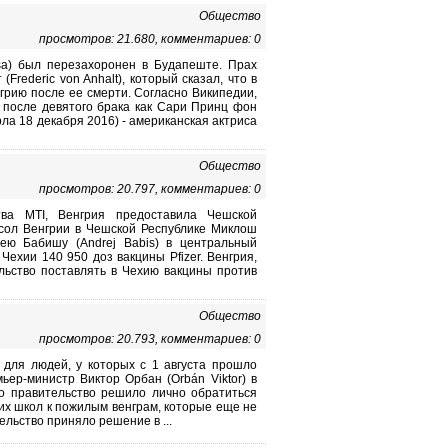
Общество
просмотров: 21.680, комментариев: 0
a) был перезахоронен в Будапеште. Прах
rederic von Anhalt), который сказал, что в
рию после ее смерти. Согласно Википедии,
ая после девятого брака как Сари Принц фон
ерла 18 декабря 2016) - американская актриса
Общество
просмотров: 20.797, комментариев: 0
тва MTI, Венгрия предоставила Чешской
осол Венгрии в Чешской Республике Миклош
ею Бабишу (Andrej Babis) в центральный
Чехии 140 950 доз вакцины Pfizer. Венгрия,
льство поставлять в Чехию вакцины против
Общество
просмотров: 20.793, комментариев: 0
для людей, у которых с 1 августа прошло
ер-министр Виктор Орбан (Orbán Viktor) в
о правительство решило лично обратиться
их школ к пожилым венграм, которые еще не
ельство приняло решение в ...