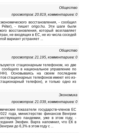
Общество
просмотров: 20.819, комментариев: 0
экономического восстановления, - сообщил
 Péter), - пишет origo.hu. Эти шаги были
ого восстановления, который возглавляет
ран, не входящих в ЕС, не из числа соседей
гой вариант устраняет ...
Общество
просмотров: 21.195, комментариев: 0
ользуются стационарным телефоном, но две
- сообщило в национальное управление по
HH). Основываясь на своем последнем
тов стационарных телефонов имеют его из-
 стационарный телефон), и только одно из
Экономика
просмотров: 21.039, комментариев: 0
омические показатели государств-членов ЕС
2022 года, министерство финансов Венгрии
шествующего пандемии, уже в этом году, -
седания Экофин. Варга напомнил, что ЕК в
грии до 6,3% в этом году с ...