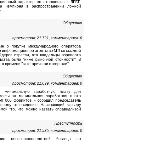
ационный характер по отношению к ЛГБТ-
ла чемпиона в распространении ложной
...
Общество
просмотров: 21.731, комментариев: 0
ие о покупке международного оператора
е информационное агентство MTI со ссылкой
йдеров отрасли, что владельцы аэропорта
ьства было "ниже рыночной стоимости". В
о времени "категорически отвергали" ...
Общество
просмотров: 21.699, комментариев: 0
ь минимальную заработную плату для
месячная минимальная заработная плата
0 000 форинтов, - сообщил председатель
енному телевидению. Начинающий карьеру
омой "то, что можно назвать справедливой
Преступность
просмотров: 21.535, комментариев: 0
ние несовершеннолетней беглеца по