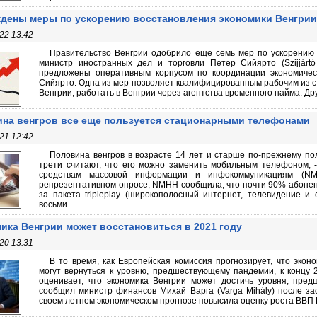
дены меры по ускорению восстановления экономики Венгрии
22 13:42
Правительство Венгрии одобрило еще семь мер по ускорению 
министр иностранных дел и торговли Петер Сийярто (Szijjártó
предложены оперативным корпусом по координации экономическ
Сийярто. Одна из мер позволяет квалифицированным рабочим из ст
Венгрии, работать в Венгрии через агентства временного найма. Дру
на венгров все еще пользуется стационарными телефонами
21 12:42
Половина венгров в возрасте 14 лет и старше по-прежнему п
трети считают, что его можно заменить мобильным телефоном, 
средствам массовой информации и инфокоммуникациям (NM
репрезентативном опросе, NMHH сообщила, что почти 90% абонен
за пакета tripleplay (широкополосный интернет, телевидение и
восьми ...
ика Венгрии может восстановиться в 2021 году
20 13:31
В то время, как Европейская комиссия прогнозирует, что экон
могут вернуться к уровню, предшествующему пандемии, к концу 
оценивает, что экономика Венгрии может достичь уровня, пред
сообщил министр финансов Михай Варга (Varga Mihály) после за
своем летнем экономическом прогнозе повысила оценку роста ВВП Вен