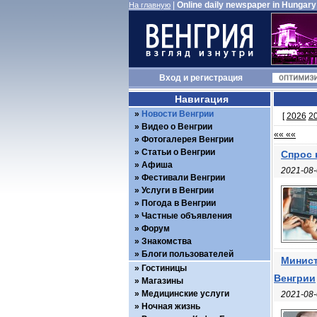
|
Online daily newspaper in Hungary
На главную
Вход
и
регистрация
Навигация
Новости Венгрии
[
2026
2
Видео о Венгрии
«« ««
Фотогалерея Венгрии
Статьи о Венгрии
Спрос 
Афиша
2021-08-
Фестивали Венгрии
Услуги в Венгрии
Погода в Венгрии
Частные объявления
Форум
Знакомства
Блоги пользователей
Минист
Гостиницы
Венгрии
Магазины
Медицинские услуги
2021-08-
Ночная жизнь