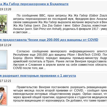
а Жа Габор перезахоронен в Будапеште
19 13:26
По сообщению BBC, прах актрисы Жа Жа Габор (Gábor Zsazs
актрисы перезахоронил ее последний муж, Фредерик фон Анхальт (F
своем завещании Жа Жа Габор выразила желание вернуться в Венг
Жа Жа Габор (англ. Zsa Zsa Gabor / венг. Gábor Zsazsa, известн
Анхальт (англ. Sári Prinz von Anhalt), родилась 6 февраля 1917 - ум
и светская ...
я предоставила Чехии еще 200,000 доз вакцины от COVID
18 12:24
Согласно сообщению венгерского информационного агентс
Республике еще 200,000 доз вакцины Pfizer / BioNTech COVID. П
Борош (Boros Miklós) передал вакцины премьер-министру Андр
армейский госпиталь в Праге. Ранее летом Венгрия предоставила 
Австрия и Словения в апреле взяли на себя совместное обязате
COVID после того, как ...
я разрешит повторные прививки с 1 августа
17 12:21
Правительство Венгрии постановило разрешить ревакцинацию 
четыре месяца после второй прививки от COVID, - сообщил премь
еженедельном интервью общественному радио. Орбан сказал, чт
через врачей общей практики, ординаторов и студентов медицинск
прошли вакцинацию от коронавируса. Он добавил, что также правит