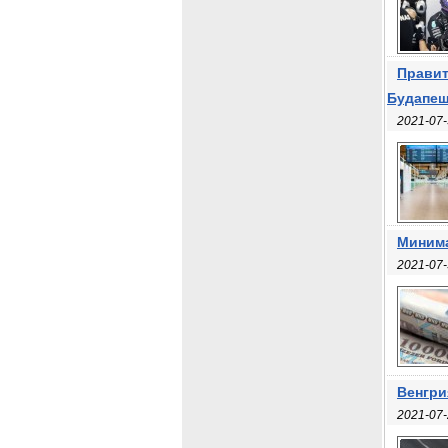
Правит
Будапеш
2021-07-
Минима
2021-07-
Венгри
2021-07-