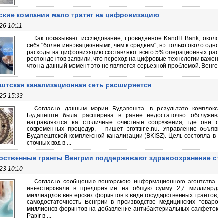
ские компании мало тратят на цифровизацию
26 10:11
Как показывает исследование, проведенное KandH Bank, около
себя "более инновационными, чем в среднем", но только около од
расходы на цифровизацию составляют всего 5% операционных расх
респондентов заявили, что переход на цифровые технологии важен д
что на данный момент это не является серьезной проблемой. Венгер
штская канализационная сеть расширяется
25 15:33
Согласно данным мэрии Будапешта, в результате комплекс
Будапеште была расширена в ранее недостаточно обслужив
направляются на столичные очистные сооружения, где они 
современных процедур, - пишет profitline.hu. Управление объ
Будапештской комплексной канализации (BKISZ). Цель состояла в
сточных вод в ...
рственные гранты Венгрии поддерживают здравоохранение 
23 10:10
Согласно сообщению венгерского информационного агентства MTI
инвестировали в предприятие на общую сумму 2,7 миллиард
миллиардов венгерских форинтов в виде государственных грантов
самодостаточность Венгрии в производстве медицинских товаров
миллионов форинтов на добавление антибактериальных салфеток 
Papír в ...