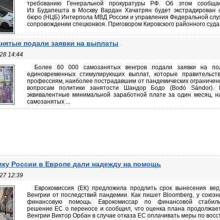
требованию Генеральной прокуратуры РФ. Об этом сообща
Из Будапешта в Москву Вардан Хачатрян будет экстрадирован 
бюро (НЦБ) Интерпола МВД России и управления Федеральной слу
сопровождении спецконвоя. Приговором Кировского районного суда .
нятые подали заявки на выплаты
28 14:44
Более 60 000 самозанятых венгров подали заявки на по
единовременных стимулирующих выплат, которые правительст
профессиям, наиболее пострадавшим от пандемических ограничени
вопросам политики занятости Шандор Бодо (Bodó Sándor).
эквивалентные минимальной заработной плате за один месяц, н
самозанятых ...
ку России в Европе дали надежду на помощь
27 12:39
Еврокомиссия (ЕК) предложила продлить срок вынесения вер
Венгрии от последствий пандемии. Как пишет Bloomberg, у союзн
финансовую помощь. Еврокомиссар по финансовой стабиль
решение ЕС о переносе и сообщил, что оценка плана продолжает
Венгрии Виктор Орбан в случае отказа ЕС оплачивать меры по восст