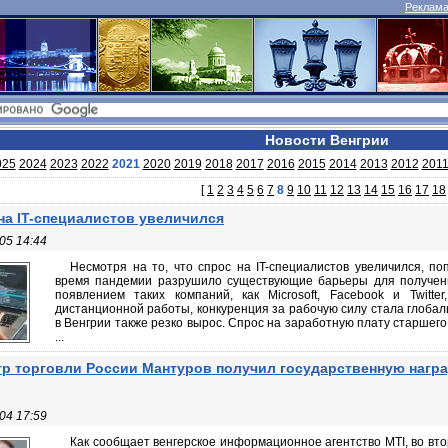
Реклама 
Новости Венгрии
025
2024
2023
2022
2021
2020
2019
2018
2017
2016
2015
2014
2013
2012
201
[
1
2
3
4
5
6
7
8
9
10
11
12
13
14
15
16
17
18
на IT-специалистов увеличился
05 14:44
Несмотря на то, что спрос на IT-специалистов увеличился, п
время пандемии разрушило существующие барьеры для получения
появлением таких компаний, как Microsoft, Facebook и Twitt
дистанционной работы, конкуренция за рабочую силу стала глобаль
в Венгрии также резко вырос. Спрос на заработную плату старшег
...
р торговли России Мантуров получил государственную нагр
04 17:59
Как сообщает венгерское информационное агентство MTI, во вто