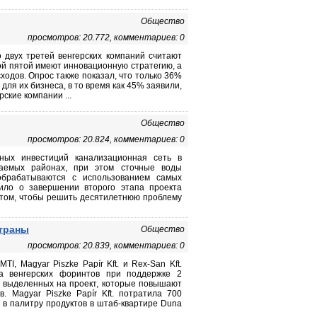
Общество
просмотров: 20.772, комментариев: 0
 двух третей венгерских компаний считают
ной пятой имеют инновационную стратегию, а
одов. Опрос также показал, что только 36%
ля их бизнеса, в то время как 45% заявили,
ские компании ...
Общество
просмотров: 20.824, комментариев: 0
ных инвестиций канализационная сеть в
аемых районах, при этом сточные воды
обрабатываются с использованием самых
явило о завершении второго этапа проекта
 том, чтобы решить десятилетнюю проблему
страны
Общество
просмотров: 20.839, комментариев: 0
, Magyar Piszke Papír Kft. и Rex-San Kft.
а венгерских форинтов при поддержке 2
, выделенных на проект, которые повышают
. Magyar Piszke Papír Kft. потратила 700
в палитру продуктов в штаб-квартире Duna