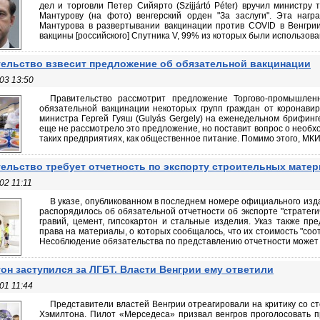
дел и торговли Петер Сийярто (Szijjártó Péter) вручил министр
Мантурову (на фото) венгерский орден "За заслуги". Эта нагр
Мантурова в развертывании вакцинации против COVID в Венгрии
вакцины [российского] Спутника V, 99% из которых были использова
ельство взвесит предложение об обязательной вакцинации
03 13:50
Правительство рассмотрит предложение Торгово-промышлен
обязательной вакцинации некоторых групп граждан от коронавир
министра Гергей Гуяш (Gulyás Gergely) на еженедельном брифинге
еще не рассмотрело это предложение, но поставит вопрос о необх
таких предприятиях, как общественное питание. Помимо этого, МКИ
ельство требует отчетность по экспорту строительных мате
02 11:11
В указе, опубликованном в последнем номере официального изда
распорядилось об обязательной отчетности об экспорте "стратеги
гравий, цемент, гипсокартон и стальные изделия. Указ также пр
права на материалы, о которых сообщалось, что их стоимость "соо
Несоблюдение обязательства по представлению отчетности может п
он заступился за ЛГБТ. Власти Венгрии ему ответили
01 11:44
Представители властей Венгрии отреагировали на критику со 
Хэмилтона. Пилот «Мерседеса» призвал венгров проголосовать п