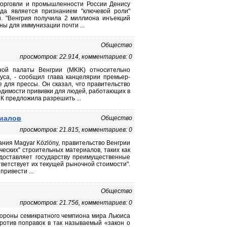
у торговли и промышленности России Денису
ада является признанием "ключевой роли"
. "Венгрия получила 2 миллиона инъекций
ны для иммунизации почти ...
Общество
просмотров: 22.914, комментариев: 0
ной палаты Венгрии (MKIK) относительно
уса, - сообщил глава канцелярии премьер-
 для прессы. Он сказал, что правительство
одимости прививки для людей, работающих в
К предложила разрешить ...
риалов
Общество
просмотров: 21.815, комментариев: 0
ния Magyar Közlöny, правительство Венгрии
ческих" строительных материалов, таких как
едоставляет государству преимущественные
тветствует их текущей рыночной стоимости".
ривести ...
Общество
просмотров: 21.756, комментариев: 0
стороны семикратного чемпиона мира Льюиса
ротив поправок в так называемый «закон о