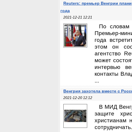
Reuters: премьер Венгрии плани
года
2021-12-21 12:21
По словам 
Премьер-мин
года встрет
этом он соо
агентство Re
может состоя
интервью ве
контакты Вла
...
Венгрия захотела вместе с Рос
2021-12-20 12:12
В МИД Венгр
защите хри
христианам н
сотрудничат