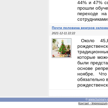
44% и 47% со
прошли обуче
переходе на
сотрудниками
Почти половина венгров склонн
2021-12-11 22:22
Около 45,
рождествен
традиционные
которые можн
были предста
основе репре
ноябре. Что
обязательно в
рождественски
©
www.hungary-
Контакт - Impresszum