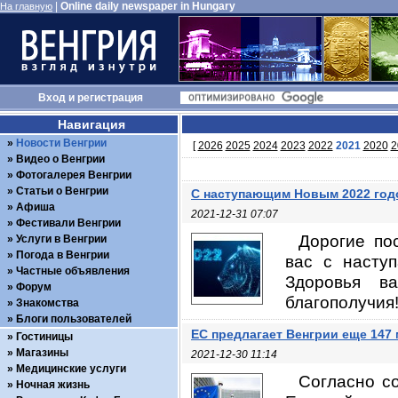
|
Online daily newspaper in Hungary
На главную
Вход
и
регистрация
Навигация
Новости Венгрии
[
2026
2025
2024
2023
2022
2021
2020
2
Видео о Венгрии
Фотогалерея Венгрии
Статьи о Венгрии
С наступающим Новым 2022 год
Афиша
2021-12-31 07:07
Фестивали Венгрии
Дорогие по
Услуги в Венгрии
Погода в Венгрии
вас с насту
Частные объявления
Здоровья в
Форум
благополучия!
Знакомства
Блоги пользователей
ЕС предлагает Венгрии еще 147 
Гостиницы
Магазины
2021-12-30 11:14
Медицинские услуги
Согласно с
Ночная жизнь