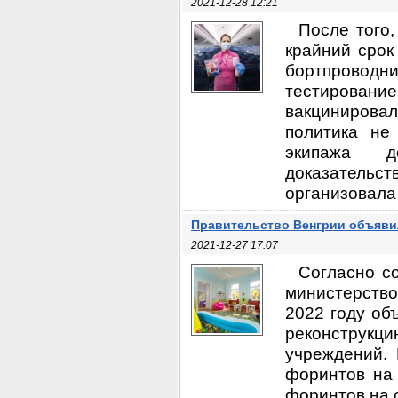
2021-12-28 12:21
После того,
крайний срок
бортпроводн
тестирован
вакцинировал
политика не
экипажа д
доказательс
организовала .
Правительство Венгрии объявил
2021-12-27 17:07
Согласно с
министерство
2022 году об
реконструкци
учреждений.
форинтов на
форинтов на 