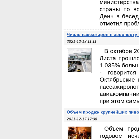
министерств
страны по в
Денч в бесед
отметил пробл
Число пассажиров в аэропорту
2021-12-18 11:11
В октябре 
Листа прошло
1,035% больш
- говорится
Октябрьские
пассажиропот
авиакомпании
при этом сам
Объем продаж крупнейших пив
2021-12-17 17:08
Объем про
годовом исч