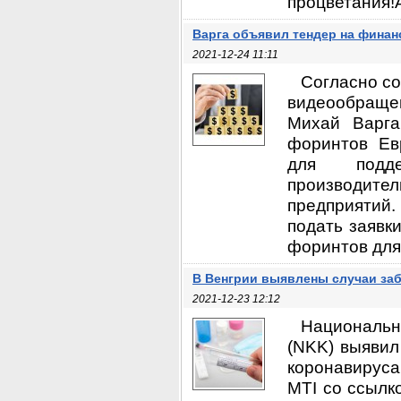
процветания!А
Варга объявил тендер на финан
2021-12-24 11:11
Согласно со
видеообраще
Михай Варга
форинтов Ев
для подде
производите
предприятий.
подать заявк
форинтов для 
В Венгрии выявлены случаи за
2021-12-23 12:12
Националь
(NKK) выявил
коронавируса
MTI со ссылк