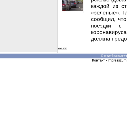
каждой из с
«зеленые». Г
сообщил, что
поездки с
коронавируса
должна предот
«« ««
©
www.hungary-
Контакт - Impresszum