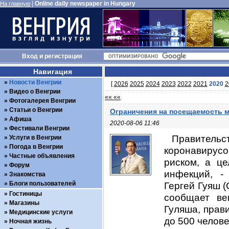
|
Online daily newspaper in Hungary
На главную
Вход
и
регистрация
Навигация
Новости Венгрии
[
2026
2025
2024
2023
2022
2021
2020
2
Видео о Венгрии
«« ««
Фотогалерея Венгрии
Статьи о Венгрии
Ограничения на посещаемость м
Афиша
2020-08-06 11:46
Фестивали Венгрии
Правительс
Услуги в Венгрии
Погода в Венгрии
коронавирус
Частные объявления
риском, а це
Форум
инфекций, -
Знакомства
Блоги пользователей
Гергей Гуяш (
Гостиницы
сообщает ве
Магазины
Гуляша, прав
Медицинские услуги
до 500 челове
Ночная жизнь