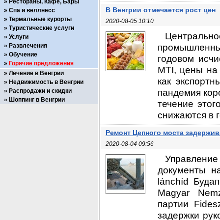
Рестораны, Кафе, Бары
В Венгрии отмечается рост цен
Спа и веллнесс
Термальные курорты
2020-08-05 10:10
Туристические услуги
Центрально
Услуги
промышленны
Развлечения
Обучение
годовом исчи
Горячие предложения
MTI, цены на
Лечение в Венгрии
как экспортн
Недвижимость в Венгрии
пандемия кор
Распродажи и скидки
Шоппинг в Венгрии
течение этог
снижаются в г
Ремонт Цепного моста задержив
2020-08-04 09:56
Управление
документы на
lánchíd Буда
Magyar Nemz
партии Fide
задержки рук