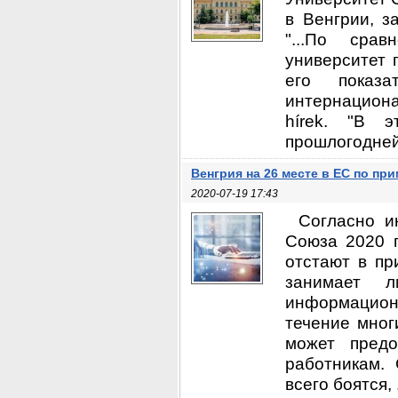
в Венгрии, з
"...По сра
университет 
его показа
интернациона
hírek. "В 
прошлогодней 
Венгрия на 26 месте в ЕС по п
2020-07-19 17:43
Согласно и
Союза 2020 г
отстают в пр
занимает л
информацион
течение мног
может предо
работникам. 
всего боятся, .