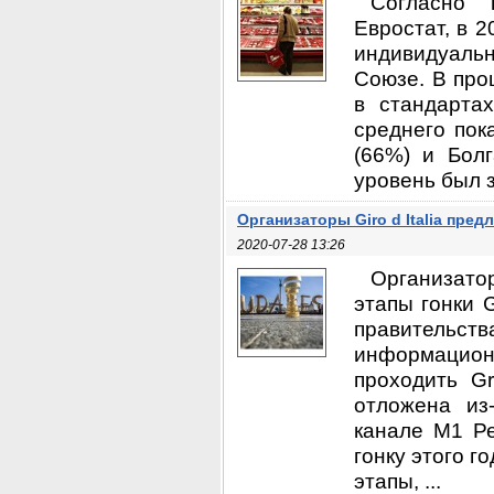
Согласно п
Евростат, в 
индивидуальн
Союзе. В про
в стандарта
среднего пок
(66%) и Бол
уровень был з
Организаторы Giro d Italia пре
2020-07-28 13:26
Организатор
этапы гонки 
правительств
информацион
проходить Gr
отложена из
канале M1 Ре
гонку этого г
этапы, ...