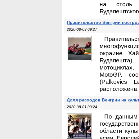
на столь 
Будапештского
Правительство Венгрии постро
2020-08-03 09:27
Правите
многофункци
окраине Хай
Будапешта),
мотоциклах,
MotoGP, - со
(Palkovics 
расположена н
Доля расходов Венгрии на культ
2020-08-01 09:24
По данным 
государствен
области куль
всем Европе