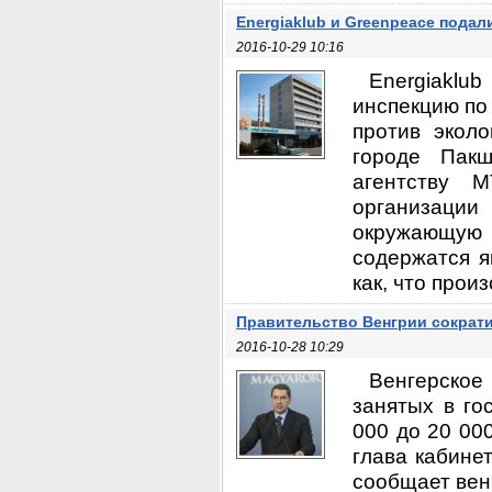
Energiaklub и Greenpeace пода
2016-10-29 10:16
Energiakl
инспекцию по
против экол
городе Пакш
агентству M
организаци
окружающую 
содержатся я
как, что произ
Правительство Венгрии сократи
2016-10-28 10:29
Венгерское
занятых в го
000 до 20 00
глава кабине
сообщает венг