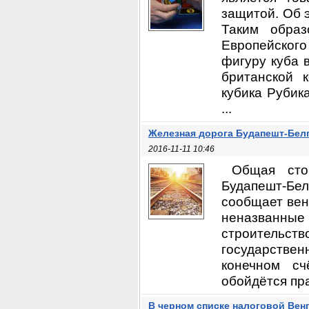
защитой. Об э
Таким обра
Европейского 
фигуру куба 
британской 
кубика Рубик
...
Железная дорога Будапешт-Бел
2016-11-11 10:46
Общая сто
Будапешт-Бе
сообщает вен
неназванные
строительств
государствен
конечном сч
обойдётся пра
В черном списке налоговой Вен