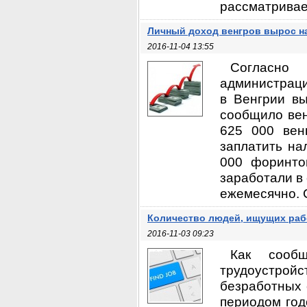
рассматривае
Личный доход венгров вырос на
2016-11-04 13:55
Согласно
администраци
в Венгрии вы
сообщило вен
625 000 вен
заплатить на
000 форинто
заработали в
ежемесячно. С
Количество людей, ищущих раб
2016-11-03 09:23
Как сооб
трудоустро
безработных 
периодом год