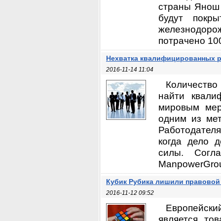
страны Янош 
будут покр
железнодоро
потрачено 100
Нехватка квалифицированных р
2016-11-14 11:04
Количество
найти квали
мировым мер
одним из мет
Работодателя
когда дело 
силы. Согла
ManpowerGroup
Кубик Рубика лишили правовой
2016-11-12 09:52
Европейски
является то