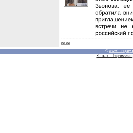
Звонова, ее
обратила вни
приглашением
встречи не 
российский по
«« ««
©
www.hungary-
Контакт - Impresszum