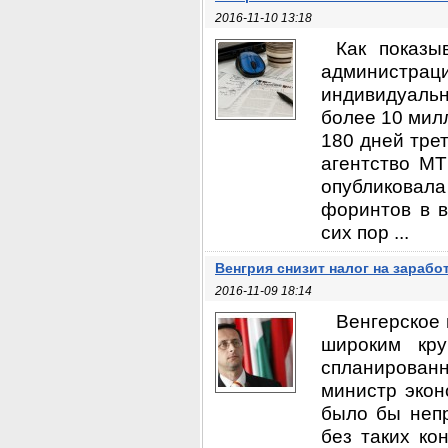
2016-11-10 13:18
Как показы
администра
индивидуальн
более 10 мил
180 дней тре
агентство MT
опубликовал
форинтов в в
сих пор ...
Венгрия снизит налог на зарабо
2016-11-09 18:14
Венгерское 
широким кру
спланированн
министр экон
было бы неп
без таких ко