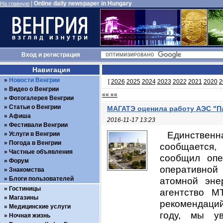
|
Online daily newspaper in Hungary
На главную
Вход
и
регистрация
Навигация
Новости Венгрии
[
2026
2025
2024
2023
2022
2021
2020
2
Видео о Венгрии
«« ««
Фотогалерея Венгрии
Статьи о Венгрии
МАГАТЭ оценила работу АЭС "П
Афиша
2016-11-17 13:23
Фестивали Венгрии
Единственн
Услуги в Венгрии
Погода в Венгрии
сообщается,
Частные объявления
сообщил опе
Форум
оперативной 
Знакомства
Блоги пользователей
атомной эне
Гостиницы
агентство M
Магазины
рекомендаци
Медицинские услуги
году, мы ув
Ночная жизнь