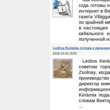
года готовы 
интернет в В
газета Világg
по крайней м
в настоящее 
кабельного 
полученной из
Ledina Kerámia готова к произ
2016-10-31 15:01
Ledina Ker
советом гор
Zsolnay, ког
производств
директор комп
информационн
Kerámia пода
словам Виктор
...