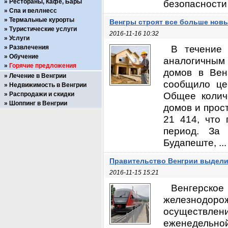
Рестораны, Кафе, Бары
безопасности .
Спа и веллнесс
Термальные курорты
Венгры строят все больше нов
Туристические услуги
2016-11-16 10:32
Услуги
В течение 
Развлечения
Обучение
аналогичным
Горячие предложения
домов в Вен
Лечение в Венгрии
сообщило це
Недвижимость в Венгрии
Общее колич
Распродажи и скидки
Шоппинг в Венгрии
домов и прос
21 414, что
период. За
Будапеште, ...
Правительство Венгрии выделит
2016-11-15 15:21
Венгерско
железнодор
осуществлен
еженедельной