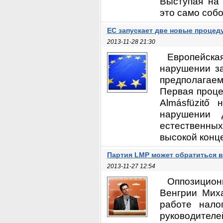
Выступая на 
это само собо
ЕС запускает две новые процед
2013-11-28 21:30
Европейска
нарушении за
предполагае
Первая проце
Almásfüzitő
нарушении 
естественны
высокой конц
Партия LMP может обратиться в
2013-11-27 12:54
Оппозицио
Венгрии Миха
работе нало
руководите