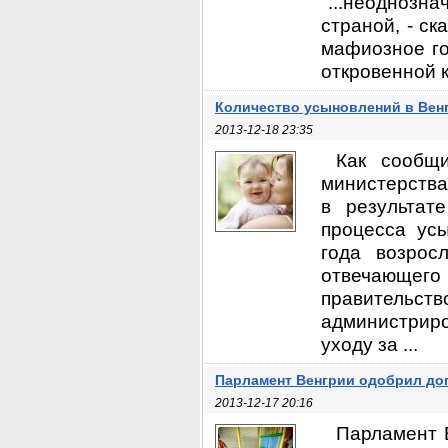
"...неодноз
страной, - с
мафиозное го
откровенной к
Количество усыновлений в Вен
2013-12-18 23:35
Как сообщи
министерства
в результат
процесса ус
года возрос
отвечающег
правитель
администриро
уходу за ...
Парламент Венгрии одобрил доп
2013-12-17 20:16
Парламент 