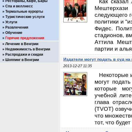
Как сказал
Рестораны, Кафе, Бары
Спа и веллнесс
Мештерхази 
Термальные курорты
следующего г
Туристические услуги
политики и "
Услуги
Фидес. Полит
Развлечения
Обучение
стадионов, вм
Горячие предложения
Аттила Мешт
Лечение в Венгрии
партии и аль
Недвижимость в Венгрии
Распродажи и скидки
Издатели могут подать в суд на
Шоппинг в Венгрии
2013-12-27 11:35
Некоторые и
могут подать
которые мог
учебной лите
глава отрасл
(TVOT) озвуч
что множество
тот, что буде