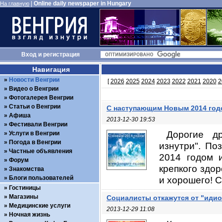
|
Online daily newspaper in Hungary
На главную
Вход
и
регистрация
Навигация
Новости Венгрии
[
2026
2025
2024
2023
2022
2021
2020
2
Видео о Венгрии
Фотогалерея Венгрии
Статьи о Венгрии
С наступающим Новым 2014 год
Афиша
2013-12-30 19:53
Фестивали Венгрии
Дорогие др
Услуги в Венгрии
Погода в Венгрии
изнутри". П
Частные объявления
2014 годом 
Форум
крепкого здор
Знакомства
Блоги пользователей
и хорошего! С
Гостиницы
Магазины
Социалисты откажутся от "идио
Медицинские услуги
2013-12-29 11:08
Ночная жизнь