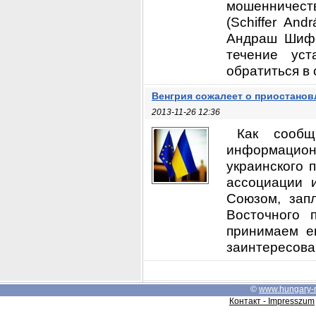
мошенничес
(Schiffer An
Андраш Шифф
течение ус
обратиться в с
Венгрия сожалеет о приостанов
2013-11-26 12:36
Как сообщ
информацион
украинского 
ассоциации 
Союзом, зап
Восточного 
принимаем е
заинтересован
©
www.hungary-
Контакт - Impresszum