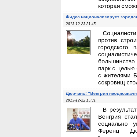
которая сможе
Фидес национализирует городско
2013-12-23 21:45
Социалисти
против строи
городского 
социалистич
большинство 
парк с целью 
с жителями Б
сокровищ стол
Дюрчань: "Венгрия неоднозначн
2013-12-22 15:31
В результа
Венгрия стал
социально у
Ференц Дю