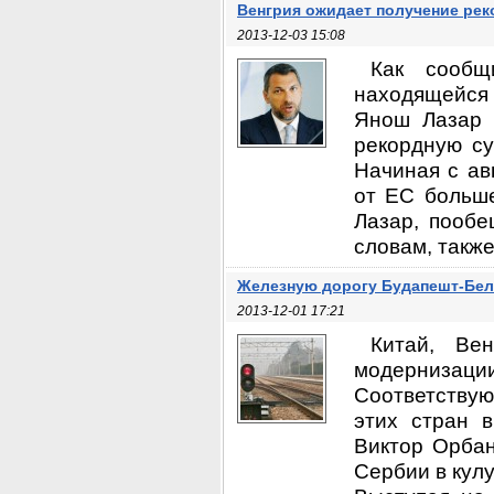
Венгрия ожидает получение рек
2013-12-03 15:08
Как сообщ
находящейся 
Янош Лазар (
рекордную су
Начиная с ав
от ЕС больше
Лазар, пообе
словам, также
Железную дорогу Будапешт-Бе
2013-12-01 17:21
Китай, Ве
модернизац
Соответству
этих стран 
Виктор Орбан
Сербии в кул