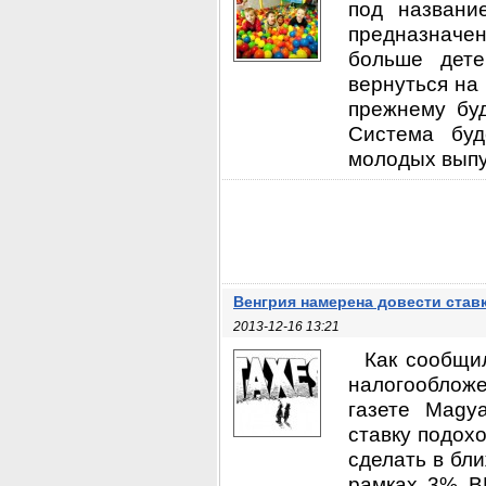
под названи
предназначе
больше дете
вернуться на 
прежнему буд
Система буд
молодых выпус
Венгрия намерена довести став
2013-12-16 13:21
Как сообщи
налогооблож
газете Magy
ставку подохо
сделать в бл
рамках 3% ВВ