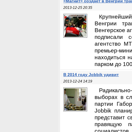
«Магнит» создает в Венгрии тр
2013-12-25 20:35
Крупнейши
Венгрии тра
Венгерское а
подписали с
агентство MT
премьер-мин
находиться н
парком до 100
В 2014 году Jobbik удивит
2013-12-24 14:19
Радикальн
выборах в с
партии Габо
Jobbik плани
представит с
правящую п
социалистов.