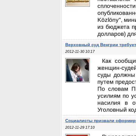
сплоченност
опубликованн
Közlöny", мин
из бюджета п
долларов) для
Верховный суд Венгрии требуе
2012-11-30 10:17
Как сообщи
женщин-судей
суды должны 
путем предос
По словам П
усилиям по у
насилия в 
Уголовный код
Социалисты призвали сформир
2012-11-29 17:10