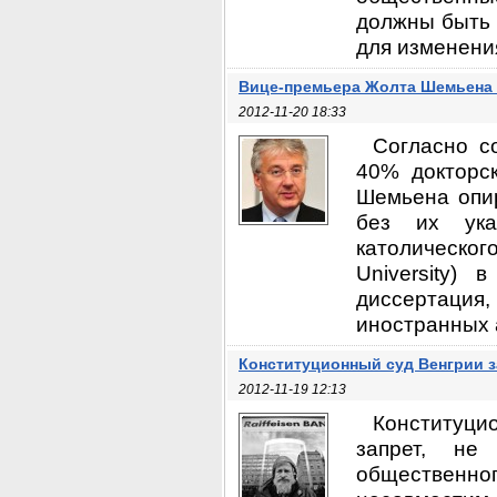
должны быть 
для изменения
Вице-премьера Жолта Шемьена 
2012-11-20 18:33
Согласно с
40% докторс
Шемьена опир
без их ука
католическог
University)
диссертаци
иностранных а
Конституционный суд Венгрии 
2012-11-19 12:13
Конституци
запрет, н
общественно