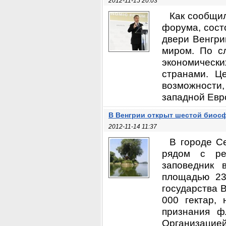
2012-11-15 20:03
Как сообщил
форума, сост
двери Венгри
миром. По с
экономическ
странами. Ц
возможности
западной Евро
В Венгрии открыт шестой биос
2012-11-14 11:37
В городе С
рядом с ре
заповедник 
площадью 23
государства 
000 гектар,
признания ф
Организацией