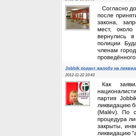
Согласно до
после принят
закона, зап
мест, около
вернулись 
полиции Буд
членам город
проведённого 
Jobbik подаст жалобу на ликви
2012-11-22 10:43
Как заяви
националисти
партия Jobb
ликвидацию б
(Malév). По 
процедура ли
закрыты, инв
ликвидацию "а