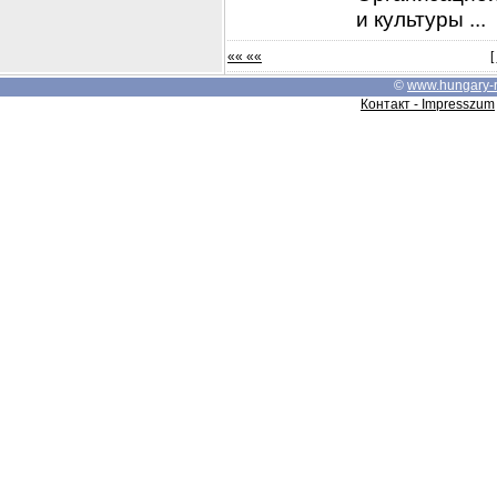
и культуры ...
«« ««
[
©
www.hungary-
Контакт - Impresszum