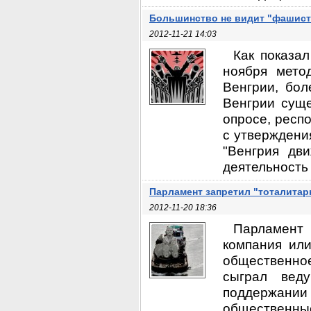
Большинство не видит "фашист
2012-11-21 14:03
Как показа
ноября мето
Венгрии, бол
Венгрии суще
опросе, респ
с утверждени
"Венгрия дв
деятельность 
Парламент запретил "тоталитар
2012-11-20 18:36
Парламент 
компания ил
общественное
сыграл вед
поддержании 
общественные