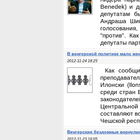
Benedek) и д
депутатам б
Андраша Шифф
голосования,
"против". К
депутаты пар
В венгерской политике мало же
2012-11-24 18:25
Как сообщи
преподавате
Илонски (Ilo
среди стран 
законодателе
Центральной 
составляют вс
Чешской респу
Венгерские бездомные вернули
2012-11-23 16:05