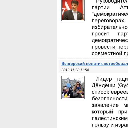
Руководите
партии Атт
"демократи
переговора
избирательно
просит па
демократиче
провести пер
совместной пр
Венгерский политик потребовал
2012-11-28 11:54
Лидер наци
Дёндёши (Gyö
список еврее
безопасност
заявление м
который пр
палестинским
пользу и изра