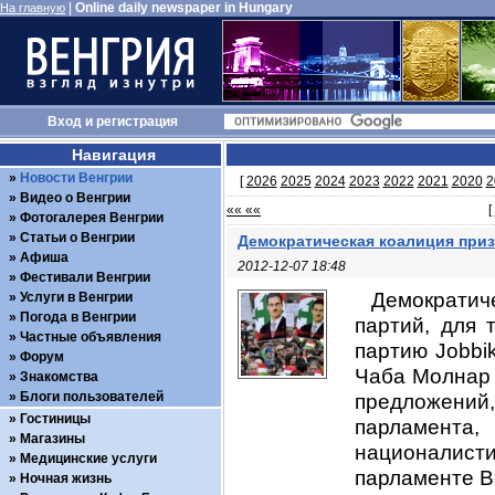
|
Online daily newspaper in Hungary
На главную
Вход
и
регистрация
Навигация
Новости Венгрии
[
2026
2025
2024
2023
2022
2021
2020
2
Видео о Венгрии
«« ««
[
Фотогалерея Венгрии
Статьи о Венгрии
Демократическая коалиция приз
Афиша
2012-12-07 18:48
Фестивали Венгрии
Демократич
Услуги в Венгрии
Погода в Венгрии
партий, для 
Частные объявления
партию Jobbi
Форум
Чаба Молнар (
Знакомства
Блоги пользователей
предложений,
Гостиницы
парламент
Магазины
националисти
Медицинские услуги
парламенте Ве
Ночная жизнь