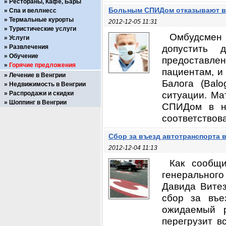
Рестораны, Кафе, Бары
Больным СПИДом отказывают в
Спа и веллнесс
Термальные курорты
2012-12-05 11:31
Туристические услуги
Омбудсмен 
Услуги
допустить 
Развлечения
Обучение
предоставле
Горячие предложения
пациентам, и
Лечение в Венгрии
Балога (Bal
Недвижимость в Венгрии
ситуации. Ма
Распродажи и скидки
Шоппинг в Венгрии
СПИДом в на
соответствова
Сбор за въезд автотранспорта в
2012-12-04 11:13
Как сообщи
генерального
Давида Витез
сбор за въе
ожидаемый р
перегрузит в