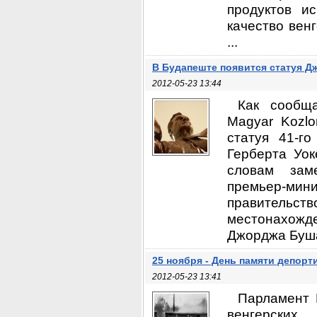
продуктов и
качество вен
...
В Будапеште появится статуя 
2012-05-23 13:44
Как сообщ
Magyar Kozlo
статуя 41-г
Герберта Уок
словам заме
премьер-мини
правительство
местонахож
Джорджа Буша-
25 ноября - День памяти депор
2012-05-23 13:41
Парламент 
венгерски