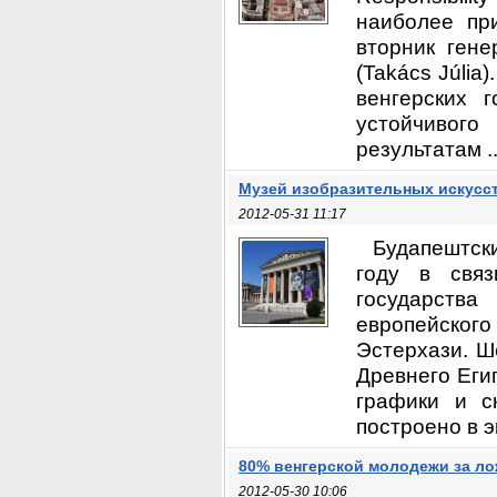
наиболее пр
вторник гене
(Takács Júlia
венгерских 
устойчивого
результатам ..
Музей изобразительных искусс
2012-05-31 11:17
Будапештск
году в связ
государств
европейског
Эстерхази. Ш
Древнего Еги
графики и с
построено в э
80% венгерской молодежи за ло
2012-05-30 10:06