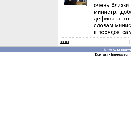
очень близки
министр, доб
дефицита го
словам минис
в порядок, са
«« ««
[
©
www.hungary-
Контакт - Impresszum