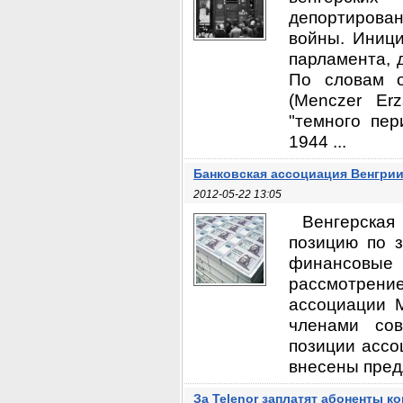
депортирован
войны. Иниц
парламента, 
По словам о
(Menczer Er
"темного пер
1944 ...
Банковская ассоциация Венгри
2012-05-22 13:05
Венгерска
позицию по 
финансовые
рассмотрение
ассоциации М
членами сов
позиции ассо
внесены предл
За Telenor заплатят абоненты к