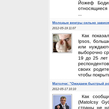
Йожеф Бодиш
относящиеся 
...
Молодые венгры сильно завися
2012-05-19 11:07
Как показа
Ipsos, больш
или нуждают
выборочно ср
19 до 25 лет
респондентов
своих родит
чтобы покрыть
Матолчи: "Ожидаем быстрый ро
2012-05-17 10:10
Как сообщ
(Matolcsy Gy
страны не н