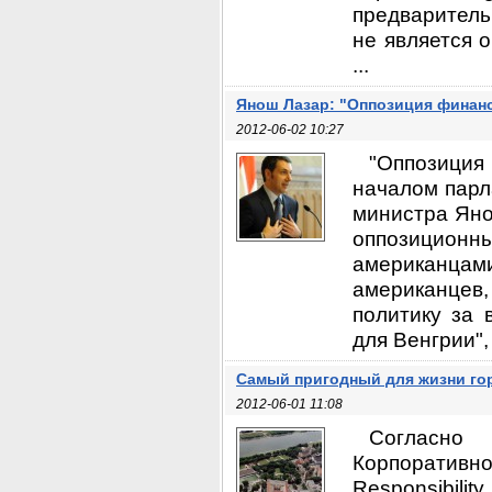
предваритель
не является 
...
Янош Лазар: "Оппозиция финанс
2012-06-02 10:27
"Оппозиция
началом парл
министра Яно
оппозиционн
американца
американцев
политику за 
для Венгрии", 
Самый пригодный для жизни го
2012-06-01 11:08
Согласно
Корпоративн
Responsibili