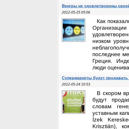
Венгры не удовлетворены свое
2012-05-25 05:06
Как показал
Организации
удовлетворен
низком уровн
неблагопол
последнее ме
Греция. Инд
люди оцениваю
Супермаркеты будут продавать 
2012-05-24 10:53
В скором вр
будут прода
словам гене
уставным кап
Ízek Keresk
Krisztián),