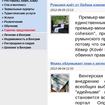
Рестораны, Кафе, Бары
Румыния ждёт от Орбана извин
Спа и веллнесс
Термальные курорты
2012-06-05 13:13
Туристические услуги
Премьер-м
Услуги
единственны
Развлечения
Обучение
премьер-минис
Горячие предложения
cohesion", 
Лечение в Венгрии
румынского п
Недвижимость в Венгрии
потому что о
Распродажи и скидки
Шоппинг в Венгрии
Кёвер (Kövér 
обвинил прав
Фидес обдумывает план о реги
2012-06-04 12:33
Венгерска
внедрению 
всеобщих выб
"идейными" 
становится в
портал Ori