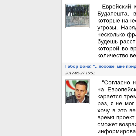
Еврейский 
Будапешта, 
которые нане
угрозы. Наря
несколько фра
будешь расст
которой во в
количество ве
Габор Вона: "...похоже, мне пр
2012-05-27 15:51
"Согласно н
на Европейск
карается тре
раз, я не мог
хочу в это в
время проект
сможет возра
информироват