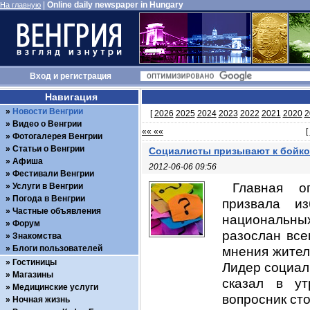
|
Online daily newspaper in Hungary
На главную
Вход
и
регистрация
Навигация
Новости Венгрии
[
2026
2025
2024
2023
2022
2021
2020
2
Видео о Венгрии
«« ««
[
Фотогалерея Венгрии
Статьи о Венгрии
Социалисты призывают к бойко
Афиша
2012-06-06 09:56
Фестивали Венгрии
Главная о
Услуги в Венгрии
Погода в Венгрии
призвала из
Частные объявления
национальных
Форум
разослан все
Знакомства
Блоги пользователей
мнения жител
Гостиницы
Лидер социали
Магазины
сказал в ут
Медицинские услуги
вопросник сто
Ночная жизнь