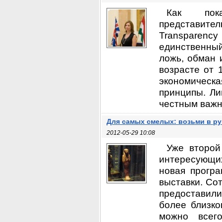
Как пока
представите
Transparency
единственный
ложь, обман 
возрасте от 
экономичес
принципы. Л
честным важне
Для самых смелых: возьми в ру
2012-05-29 10:08
Уже второй
интересующи
новая програ
выставки. Со
предоставил
более близко
можно всег