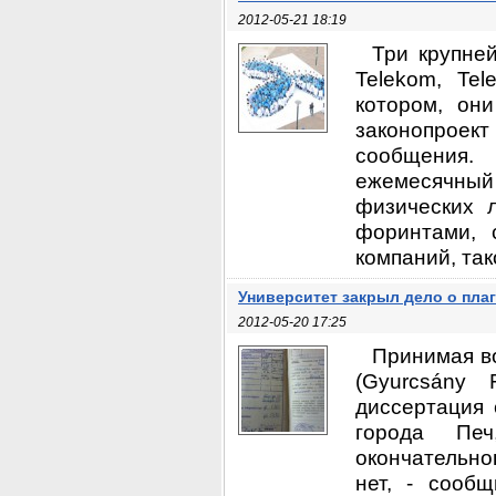
2012-05-21 18:19
Три крупне
Telekom, Tel
котором, он
законопроект
сообщения.
ежемесячны
физических 
форинтами, 
компаний, так
Университет закрыл дело о пла
2012-05-20 17:25
Принимая в
(Gyurcsány
диссертация 
города Печ
окончательно
нет, - сооб