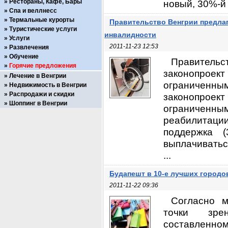
Рестораны, Кафе, Бары
новый, 30%-й .
Спа и веллнесс
Термальные курорты
Правительство Венгрии предлаг
Туристические услуги
инвалидности
Услуги
2011-11-23 12:53
Развлечения
Обучение
Правительс
Горячие предложения
законопроект
Лечение в Венгрии
ограниченн
Недвижимость в Венгрии
Распродажи и скидки
законопроект
Шоппинг в Венгрии
ограниченн
реабилитаци
поддержка 
выплачиваться
...
Будапешт в 10-е лучших городо
2011-11-22 09:36
Согласно м
точки зрен
составленном