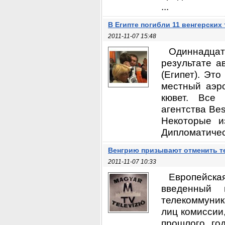
...
В Египте погибли 11 венгерских
2011-11-07 15:48
Одиннадцать
результате а
(Египет). Эт
местный аэро
кювет. Все 
агентства Bes
Некоторые и
Дипломатическ
Венгрию призывают отменить т
2011-11-07 10:33
Европейск
введенный 
телекоммуни
лиц комиссии
прошлого го