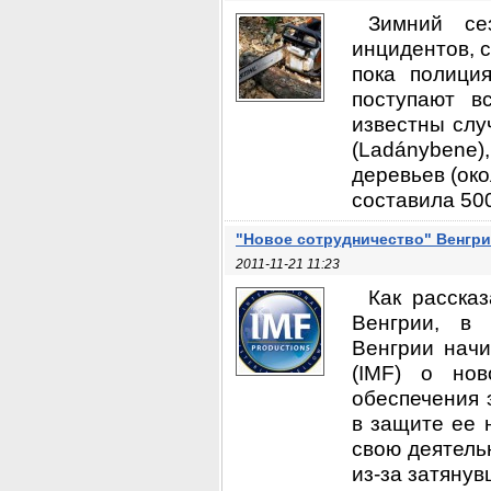
Зимний се
инцидентов, 
пока полици
поступают в
известны слу
(Ladánybene)
деревьев (ок
составила 500
"Новое сотрудничество" Венгр
2011-11-21 11:23
Как расска
Венгрии, в 
Венгрии нач
(IMF) о нов
обеспечения 
в защите ее 
свою деятель
из-за затянув