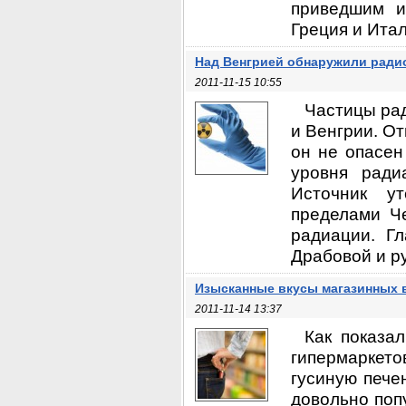
приведшим и
Греция и Итал
Над Венгрией обнаружили ради
2011-11-15 10:55
Частицы ра
и Венгрии. От
он не опасен
уровня ради
Источник у
пределами Ч
радиации. Г
Драбовой и ру
Изысканные вкусы магазинных 
2011-11-14 13:37
Как показа
гипермаркето
гусиную пече
довольно поп