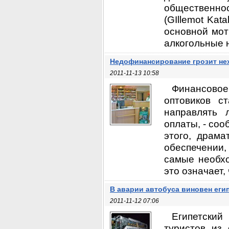
общественно
(GIllemot Kat
основной мот
алкогольные н
Недофинансирование грозит не
2011-11-13 10:58
Финансово
оптовиков с
направлять 
оплаты, - со
этого, драма
обеспечении,
самые необхо
это означает,
В аварии автобуса виновен еги
2011-11-12 07:06
Египетский
туристов из