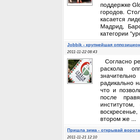
поддержке Glo
городов. Сто
касается лид
Мадрид, Бар
категории "ур
Jobbik - крупнейшая оппозицион
2011-11-22 08:43
Согласно ре
раскола оп
значительно
радикально н
что и позвол
после прав
институтом,
воскресенье,
втором же ...
Пришла зима - открывай ворота
2011-11-21 12:10