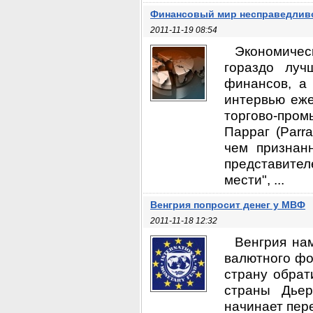
Финансовый мир несправедливо
2011-11-19 08:54
Экономиче
гораздо лу
финансов, а 
интервью еже
торгово-про
Парраг (Parr
чем признан
представите
мести", ...
Венгрия попросит денег у МВФ
2011-11-18 12:32
Венгрия на
валютного фо
страну обрат
страны Дьер
начинает пер