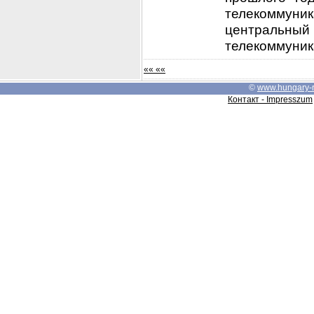
телекоммуник
центральный
телекоммуника
«« ««
©
www.hungary-
Контакт - Impresszum