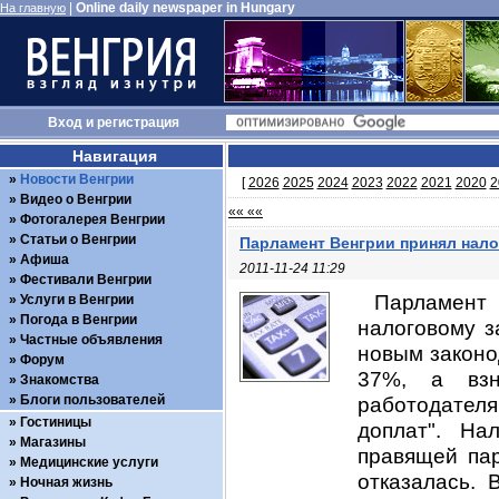
|
Online daily newspaper in Hungary
На главную
Вход
и
регистрация
Навигация
Новости Венгрии
[
2026
2025
2024
2023
2022
2021
2020
2
Видео о Венгрии
«« ««
Фотогалерея Венгрии
Статьи о Венгрии
Парламент Венгрии принял нало
Афиша
2011-11-24 11:29
Фестивали Венгрии
Парламент
Услуги в Венгрии
Погода в Венгрии
налоговому з
Частные объявления
новым законо
Форум
37%, а взн
Знакомства
Блоги пользователей
работодател
Гостиницы
доплат". На
Магазины
правящей пар
Медицинские услуги
отказалась.
Ночная жизнь