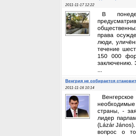
2011-11-17 12:22
В понеде
предусматри
общественных
права осужде
люди, уличён
течение шес
150 000 фор
заключению. 
...
Венгрия не собирается станови
2011-11-16 10:14
Венгерско
необходимые
страны, - за
лидер парла
(Lázár János).
вопрос о то