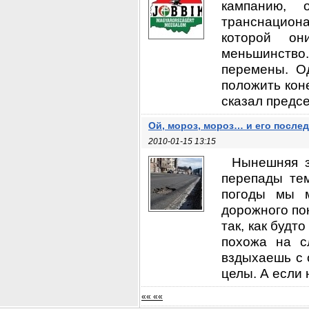
кампанию, 
транснацион
которой он
меньшинство.
перемены. О
положить кон
сказал предсе
Ой, мороз, мороз… и его после
2010-01-15 13:15
Нынешняя з
перепады тем
погоды мы м
дорожного по
так, как будт
похожа на с
вздыхаешь с 
целы. А если 
«« ««