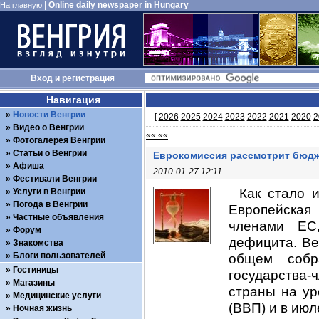
|
Online daily newspaper in Hungary
На главную
Вход
и
регистрация
Навигация
Новости Венгрии
[
2026
2025
2024
2023
2022
2021
2020
2
Видео о Венгрии
«« ««
Фотогалерея Венгрии
Статьи о Венгрии
Еврокомиссия рассмотрит бюд
Афиша
2010-01-27 12:11
Фестивали Венгрии
Как стало 
Услуги в Венгрии
Погода в Венгрии
Европейская
Частные объявления
членами ЕС
Форум
дефицита. Ве
Знакомства
Блоги пользователей
общем собр
Гостиницы
государства-
Магазины
страны на ур
Медицинские услуги
(ВВП) и в июл
Ночная жизнь