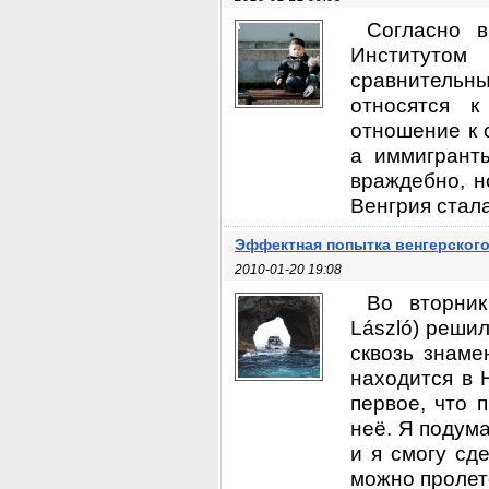
Согласно в
Институтом
сравнительны
относятся к
отношение к 
а иммигранты
враждебно, н
Венгрия стала
Эффектная попытка венгерског
2010-01-20 19:08
Во вторник
László) реши
сквозь знаме
находится в 
первое, что 
неё. Я подума
и я смогу сд
можно пролете