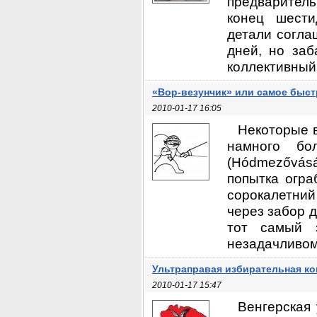
предваритель
конец шести
детали согла
дней, но заб
коллективный 
«Вор-везунчик» или самое быс
2010-01-17 16:05
Некоторые в
намного бо
(Hódmezővásár
попытка огра
сорокалетний
через забор 
тот самый 
незадачливому
Ультраправая избирательная к
2010-01-17 15:47
Венгерская