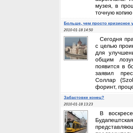
музея, в про
точную копию 
Больше, чем просто кризисное 
2010-01-18 14:50
Сегодня пр
с целью прои
для улучшен
общим лозу
появится в б
заявил прес
Соллар (Szo
форинт, проце
Забастовке конец?
2010-01-18 13:23
В воскресе
Будапештская
представл