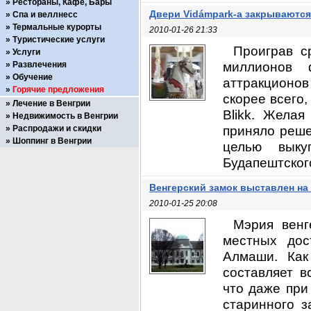
Рестораны, Кафе, Бары
Двери Vidámpark-а закрываются
Спа и веллнесс
Термальные курорты
2010-01-26 21:33
Туристические услуги
Проиграв с
Услуги
миллионов 
Развлечения
Обучение
аттракционо
Горячие предложения
скорее всего,
Лечение в Венгрии
Blikk. Желая
Недвижимость в Венгрии
приняло реше
Распродажи и скидки
Шоппинг в Венгрии
целью выку
Будапештского
Венгерский замок выставлен на
2010-01-25 20:08
Мэрия венг
местных дос
Алмаши. Как
составляет в
что даже при
старинного з