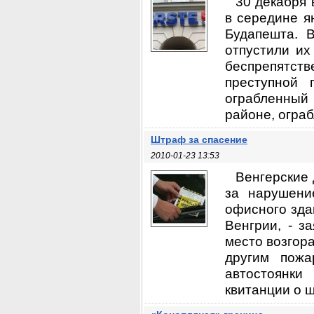
30 декабря 
в середине я
Будапешта. 
отпустили их
беспрепятстве
преступной 
ограбленный 
районе, ограб
Штраф за спасение
2010-01-23 13:53
Венгерские
за нарушени
офисного зда
Венгрии, - з
место возгор
другим пожа
автостоянк
квитанции о ш