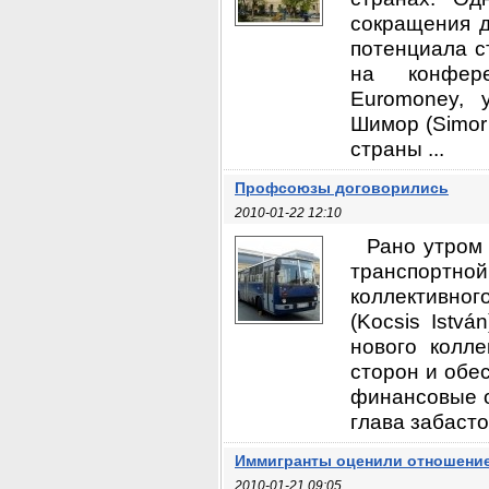
сокращения д
потенциала с
на конфере
Euromoney, 
Шимор (Simor 
страны ...
Профсоюзы договорились
2010-01-22 12:10
Рано утром
транспортно
коллективног
(Kocsis Istv
нового колле
сторон и обе
финансовые о
глава забасто
Иммигранты оценили отношение
2010-01-21 09:05