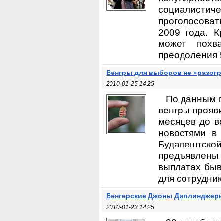
социалисти
проголосоват
2009 года. К
может похв
преодоления 5
Венгры для выборов не «разог
2010-01-25 14:25
По данным п
венгры прояви
месяцев до 
новостями в
Будапештской
предъявлены
выплатах бы
для сотрудник
Венгерские Джоны Диллинджер
2010-01-23 14:25