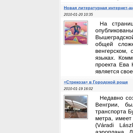
Новая литературная интернет-а
2010-01-20 10:35
На страниц
опубликован
Вышеградско
общей слож
венгерском, 
языках. Ком
проекта Ева 
является свое
«Стрекоза» в Городской роще
2010-01-19 16:02
Недавно соз
Венгрии, б
транспорта Бу
метра, имеет
(Váradi Lás
аэроплана. 