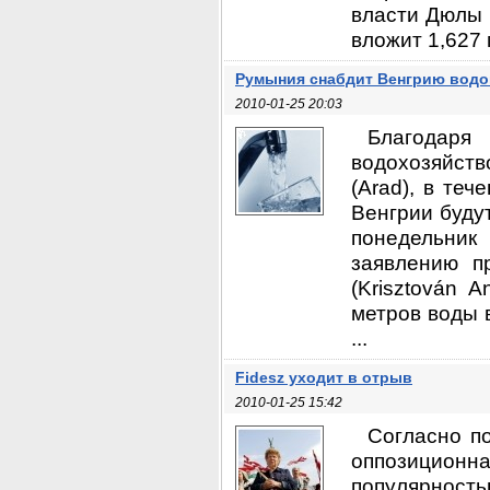
власти Дюлы 
вложит 1,627 
Румыния снабдит Венгрию водо
2010-01-25 20:03
Благодар
водохозяйст
(Arad), в те
Венгрии буду
понедельник
заявлению п
(Krisztován 
метров воды 
...
Fidesz уходит в отрыв
2010-01-25 15:42
Согласно п
оппозиционна
популярност