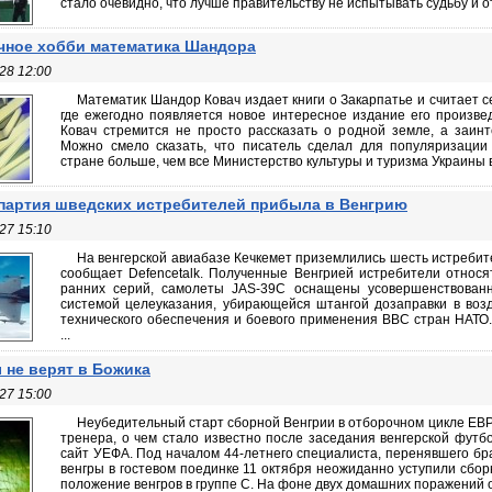
стало очевидно, что лучше правительству не испытывать судьбу и 
ное хобби математика Шандора
28 12:00
Математик Шандор Ковач издает книги о Закарпатье и считает с
где ежегодно появляется новое интересное издание его произвед
Ковач стремится не просто рассказать о родной земле, а заинт
Можно смело сказать, что писатель сделал для популяризации
стране больше, чем все Министерство культуры и туризма Украины вм
партия шведских истребителей прибыла в Венгрию
27 15:10
На венгерской авиабазе Кечкемет приземлились шесть истребите
сообщает Defencetalk. Полученные Венгрией истребители относя
ранних серий, самолеты JAS-39C оснащены усовершенствован
системой целеуказания, убирающейся штангой дозаправки в воз
технического обеспечения и боевого применения ВВС стран НАТО
...
 не верят в Божика
27 15:00
Неубедительный старт сборной Венгрии в отборочном цикле ЕВР
тренера, о чем стало известно после заседания венгерской фу
сайт УЕФА. Под началом 44-летнего специалиста, перенявшего бр
венгры в гостевом поединке 11 октября неожиданно уступили сбо
положение венгров в группе С. На фоне двух домашних поражений от