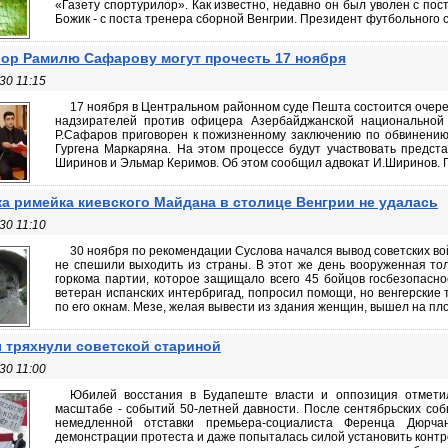
«Газету спортурилор». Как известно, недавно он был уволен с по
Божик - с поста тренера сборной Венгрии. Президент футбольного со
ор Рамилю Сафарову могут прочесть 17 ноября
30 11:15
17 ноября в Центральном районном суде Пешта состоится очер
надзирателей против офицера Азербайджанской национальной
Р.Сафаров приговорен к пожизненному заключению по обвинению
Гургена Маркаряна. На этом процессе будут участвовать предст
Ширинов и Эльмар Керимов. Об этом сообщил адвокат И.Ширинов. По 
а римейка киевского Майдана в столице Венгрии не удалась
30 11:10
30 ноября по рекомендации Суслова начался вывод советских вой
не спешили выходить из страны. В этот же день вооруженная т
горкома партии, которое защищало всего 45 бойцов госбезопасно
ветеран испанских интербригад, попросил помощи, но венгерские 
по его окнам. Мезе, желая вывести из здания женщин, вышел на пло
 тряхнули советской стариной
30 11:00
Юбилей восстания в Будапеште власти и оппозиция отмети
масштабе - событий 50-летней давности. После сентябрьских соб
немедленной отставки премьера-социалиста Ференца Дюрча
демонстрации протеста и даже попыталась силой установить контр