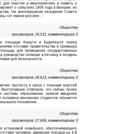
т для участия в мероприятиях в память о
ожалеет о событиях 1956 года в Венгрии, но
одства. На внеочередном заседании Совета
ы «от имени россиян ...
Общество
просмотров: 29.531, комментариев: 0
 на площади Кошута в Будапеште перед
аниями отставки правительства и премьера
площадь для проведения государственных
а руководство полиции в пятницу в полдень
овия для безопасности ...
Общество
просмотров: 28.613, комментариев: 0
итинг протеста в связи с планами властей
. Выступавшие отмечали, что сейчас более
я системы образования, нежели введение
и половина венгерских студентов обучается
риального положения ...
Общество
просмотров: 27.669, комментариев: 0
ься установкой новейшего, обеспечивающего
утствия человека, движения поездов на 4-й