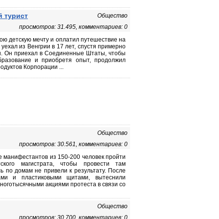
й турист
Общество
просмотров: 31.495, комментариев: 0
ою детскую мечту и оплатил путешествие на
уехал из Венгрии в 17 лет, спустя примерно
ли. Он приехал в Соединенные Штаты, чтобы
бразование и приобретя опыт, продолжил
дуктов Корпорации ...
Общество
просмотров: 30.561, комментариев: 0
е манифестантов из 150-200 человек пройти
кого магистрата, чтобы провести там
 по домам не привели к результату. После
ами и пластиковыми щитами, вытеснили
ноготысячными акциями протеста в связи со
Общество
просмотров: 30.700, комментариев: 0