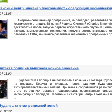
анский венгр, инженер программист - следующий космически
27 11:05
Американский инженер программист, миллиардер, реализовал св
космическую станцию. 58-летний Чарльз Симоний (Charles Simonyi) 
десятилетие после запуска первого искусственного спутника Зем
изучать компьютерные технологии, получив соответствующее о
работать в США, занимаясь развитием знаменитых программных про
штская полиция выиграла ночное сражение
27 11:00
Будапештская полиция не позволила в ночь на 27 октября групп
на площадь Кошута и площадь перед зданием будапештс
антиправительственный митинг. Призывы к собравшимся разойтись
этого сотрудники органов правопорядка, вооруженные шлем
митингующих с площади. Напомним, с сентября Венгрия охвачена м
...
Будапешта стал режимной зоной
25 08:22