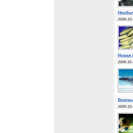
Необыч
2006-10-
Новая 
2006-10-
Венгры
2006-10-