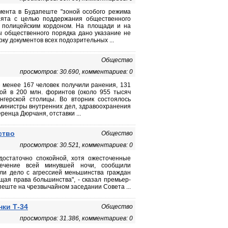
мента в Будапеште "зоной особого режима
нята с целью поддержания общественного
 полицейским кордоном. На площади и на
ы общественного порядка дано указание не
ку документов всех подозрительных ...
Общество
просмотров: 30.690, комментариев: 0
 менее 167 человек получили ранения, 131
мой в 200 млн. форинтов (около 955 тысяч
нгерской столицы. Во вторник состоялось
 министры внутренних дел, здравоохранения
енца Дюрчаня, отставки ...
ство
Общество
просмотров: 30.521, комментариев: 0
достаточно спокойной, хотя ожесточенные
течение всей минувшей ночи, сообщили
ли дело с агрессией меньшинства граждан
ая права большинства", - сказал премьер-
еште на чрезвычайном заседании Совета ...
ки Т-34
Общество
просмотров: 31.386, комментариев: 0