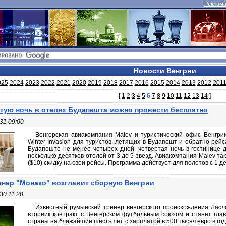
Реклама 
Новости Венгрии
025
2024
2023
2022
2021
2020
2019
2018
2017
2016
2015
2014
2013
2012
201
[
1
2
3
4
5
6
7
8
9
10
11
12
13
14
]
тую ночь в отелях Будапешта можно провести бесплатно
31 09:00
Венгерская авиакомпания Malev и туристический офис Венгри
Winter Invasion для туристов, летящих в Будапешт и обратно рейс
Будапеште не менее четырех дней, четвертая ночь в гостинице д
несколько десятков отелей от 3 до 5 звезд. Авиакомпания Malev т
($10) скидку на свои рейсы. Программа действует для полетов с 1 дек
енер "Монако" возглавит сборную Венгрии
30 11:20
Известный румынский тренер венгерского происхождения Ласл
вторник контракт с Венгерским футбольным союзом и станет гл
страны на ближайшие шесть лет с зарплатой в 500 тысяч евро в год