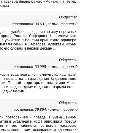
ста тренера французского «Монако», а Петер
юза ...
Общество
просмотров: 30.631, комментариев: 0
едное судебное заседание по иску тюремных
 армии Рамиля Сафарова. Напомним, что
 в убийстве в Венгрии армянского офицера
авители семьи Р.Сафарова, адвокаты Икрам
его словам, в первой декаде ...
Общество
просмотров: 30.995, комментариев: 0
ск из Будапешта, но, покинув столицу, части
олпа пошла на штурм здания Будапештского
сти. Первый секретарь горкома Имре Мезе,
танки, подошедшие к зданию, открыли огонь
щадь с белым ...
Общество
просмотров: 29.864, комментариев: 0
ли повторением - правда, в уменьшенном
ытий в Будапеште, когда оппозиция, требуя
ня и его кабинета, устроила массовые
оль за венгерским телевидением, для многих