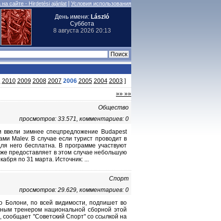
|
на сайте - Hirdetési ajánlat
Условия использования
День имени:
László
Суббота
8 августа 2026 20:13
1
2010
2009
2008
2007
2006
2005
2004
2003
]
»» »»
Общество
просмотров: 33.571, комментариев: 0
и ввели зимнее спецпредложение Budapest
ами Malev. В случае если турист проводит в
ля него бесплатна. В программе участвуют
акже предоставляет в этом случае небольшую
абря по 31 марта. Источник: ...
Спорт
просмотров: 29.629, комментариев: 0
о Болони, по всей видимости, подпишет во
авным тренером национальной сборной этой
, сообщает "Советский Спорт" со ссылкой на