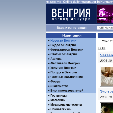
|
Online daily newspaper in Hungary
На главную
Вход
и
регистрация
Навигация
Новости Венгрии
[
2026
2
Видео о Венгрии
«« ««
Фотогалерея Венгрии
Статьи о Венгрии
Четвер
Афиша
2006-10-
Фестивали Венгрии
Услуги в Венгрии
Погода в Венгрии
Частные объявления
Форум
Знакомства
Блоги пользователей
Экс-тр
Гостиницы
2006-10-
Магазины
Медицинские услуги
Ночная жизнь