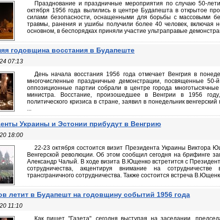
Празднование и праздничные мероприятия по случаю 50-летия
октября 1956 года вылились в центре Будапешта в открытое пр
силами безопасности, оснащенными для борьбы с массовыми бе
травмы, ранения и ушибы получили более 40 человек, включая не
основном, в беспорядках приняли участие ультраправые демонстрант
няя годовщина восстания в Будапеште
24 07:13
День начала восстания 1956 года отмечает Венгрия в понеде
многочисленные праздничные демонстрации, посвященные 50-й
оппозиционные партии собрали в центре города многотысячные 
министра. Восстание, произошедшее в Венгрии в 1956 году
политического кризиса в стране, заявил в понедельник венгерски
...
енты Украины и Эстонии прибудут в Венгрию
20 18:00
22-23 октября состоится визит Президента Украины Виктора Ю
Венгерской революции. Об этом сообщил сегодня на брифинге з
Александр Чалый. В ходе визита В.Ющенко встретится с Президент
сотрудничества, акцентируя внимание на сотрудничеств
трансграничного сотрудничества. Также состоится встреча В.Ющенко
в летит в Будапешт на годовщину событий 1956 года
20 11:10
Как пишет "Газета", сегодня выступая на заседании, предсе