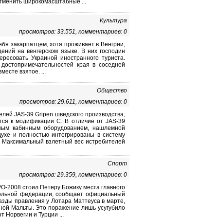
отменить широкомасштабные ...
Культура
просмотров: 33.551, комментариев: 0
ебя закарпатцем, хотя проживает в Венгрии,
ений на венгерском языке. В них господин
ересовать Украиной иностранного туриста.
 достопримечательностей края в соседней
есте взятое. ...
Общество
просмотров: 29.611, комментариев: 0
лей JAS-39 Gripen шведского производства,
тся к модификации С. В отличие от JAS-39
ным кабинным оборудованием, нашлемной
духе и полностью интегрированы в систему
. Максимальный взлетный вес истребителей
Спорт
просмотров: 29.359, комментариев: 0
О-2008 стоил Петеру Божику места главного
тбольной федерации, сообщает официальный
азды правления у Лотара Маттеуса в марте,
рной Мальты. Это поражение лишь усугубило
 Норвегии и Турции ...