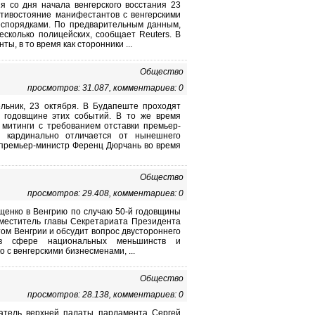
 со дня начала венгерского восстания 23
отивостояние манифестантов с венгерскими
спорядками. По предварительным данным,
сколько полицейских, сообщает Reuters. В
ы, в то время как сторонники ...
Общество
просмотров: 31.087, комментариев: 0
льник, 23 октября. В Будапеште проходят
 годовщине этих событий. В то же время
митинги с требованием отставки премьер-
, кардинально отличается от нынешнего
й премьер-министр Ференц Дюрчань во время
Общество
просмотров: 29.408, комментариев: 0
щенко в Венгрию по случаю 50-й годовщины
аместитель главы Секретариата Президента
ом Венгрии и обсудит вопрос двустороннего
е в сфере национальных меньшинств и
 с венгерскими бизнесменами, ...
Общество
просмотров: 28.138, комментариев: 0
датель верхней палаты парламента Сергей