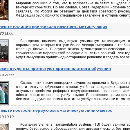
Миронов сообщил о том, что в воскресенье вылетит в Будапеш
венгерских событиях. По его словам, Совет Федерации искренне с
заявляет, что Россия не отвечает за действия советского руков
Федерации было принято специальное заявление, в котором сенатор
пеште полиция пригрозила разогнать митингующих
20 11:00
Венгерская полиция выдвинула ультиматум митингующим
парламентом, которые вот уже более месяца выступают с требов
Ференца Дюрчаня. В случае отказа демонстрантов освободить 
торжественных мероприятий по случаю 50-летия событий 1956 год
будет вынуждено принять одностороннее решение и создать все усл
ские студенты протестуют против платного обучения
19 21:00
Свыше пяти тысяч венгерских студентов провели в Будапешт м
ввести плату за обучение в высших учебных заведениях страны
актуальна проблема реформы государственного финансировани
обязательных взносов за учебу в вузах. В настоящее время почт
бесплатно, другая половина платит за учебу в зависимости от мате
пеште построят первую автоматическую линию метро
19 10:10
Компания Siemens Transportation Systems (TS) будет занимат
полную безопасность оборудования для автоматического, без прис