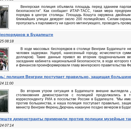
Венгерская полиция объявила площадь перед зданием парла
безопасности". Как сообщает ИТАР-ТАСС, такая мера предпри
порядка в центре столицы. Площадь Кошута окружена двойным
ближайших улицах дежурят около 200 полицейских. Силам охран
пропускать к парламенту ни одного митингующего, проводить провер
беспорядков в Будапеште
25 08:18
В ходе массовых беспорядков в столице Венгрии Будапеште не
человек задержан. Ущерб, нанесенный городу, исчисляется сум
долларов). Такие данные привел во вторник градоначальник ве
заседание кабинета национальной безопасности, в ходе которого
и финансов проинформировали главу венгерского правительства Фер
ь: полиция Венгрии поступает правильно, защищая большин
24 11:00
Во вторник утром ситуация в Будапеште внешне выглядела 
столкновения демонстрантов с полицией продолжались в 
корреспонденту РИА в посольстве России в Будапеште. "Мы име
против большинства, и наша полиция поступает правильно, защищ
министр Венгрии Ференц Дюрчань накануне поздно вечером в Будап
пеште демонстранты применили против полиции музейные тан
24 07:14