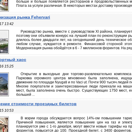
больше и больше появляется ресторанов и продовольственных ма
Плата за услуги различная. В некоторых местах доставку производят 
изация рынка Fehervari
17 13:42
Руководство рынка, вместе с руководством XI района, планируе
поэтому они объявили конкурс на лучший план по реконструкции ры
длилось более двадцати лет, на сегодняшний день техническое об
любом случае, нуждается в ремонте. Финансовой стороной этог
Модернизация рынка обойдётся в 6 - 7 миллионов форинтов. На ряду
ортный хаос
16 15:25
Открытие в выходные дни торгово-развлекательно комплекса
Парковка огромного центра мгновенно была заполнена, ищущ
движение по площади Nyugati и по Vaci ut. Почти 900 тысяч людей п
Многие покупатели и заинтересованные люди приехали на машин
мест, была заполнена очень быстро. Существующих 1750 мест, ес
большей ...
ние стоимости проездных билетов
15 10:53
В мэрии города обсуждается вопрос 14%-ом повышении тари
Причиной повышения, является повышение цен на газ и электр
планируется уже с 1-го декабря, могут ввести новые тарифы на п
форинтов, повысится до 100. Проездной билет, с 3400 форинтов,