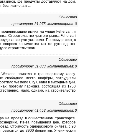
газинов, где продукты доставляют на дом.
бесплатно, а в ...
Общество
просмотров: 31.975, комментариев: 0
т модернизацию рынка на улице Fehervari, и
нка. Строительство крытого рынка Fehervari
орудование уже устарело. Поэтому рынок, в
о вопроса занимается так же руководство.
 со строительством ...
Общество
просмотров: 31.033, комментариев: 0
 Westend привело к транспортному хаосу.
ие свободное место шофёры, затрудняли
осетило Westend City Center в выходные дни.
ах, поэтому парковка, состоящая из 1750
тественно, мало, однако, на строительство
Общество
просмотров: 41.453, комментариев: 0
фа на проезд в общественном транспорте.
оэнергию. Из-за повышения цен, которое
роезд. Стоимость одноразового билета, с 90
 повысится до 3900 форинтов. Ученический