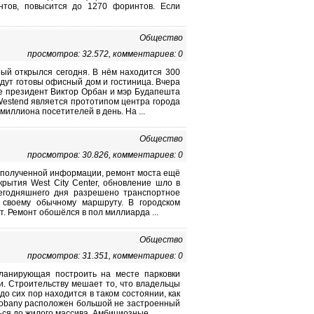
нтов, повысится до 1270 форинтов. Если
Общество
просмотров: 32.572, комментариев: 0
рый открылся сегодня. В нём находится 300
удут готовы офисный дом и гостиница. Вчера
ие президент Виктор Орбан и мэр Будапешта
Westend является прототипом центра города
миллиона посетителей в день. На ...
Общество
просмотров: 30.826, комментариев: 0
по полученной информации, ремонт моста ещё
рытия West City Center, обновление шло в
егодняшнего дня разрешено транспортное
 своему обычному маршруту. В городском
. Ремонт обошёлся в пол миллиарда ...
Общество
просмотров: 31.351, комментариев: 0
планирующая построить на месте парковки
и. Строительству мешает то, что владельцы
до сих пор находится в таком состоянии, как
Kobany расположен большой не застроенный
ься до жилого массива. Амбициозные ...