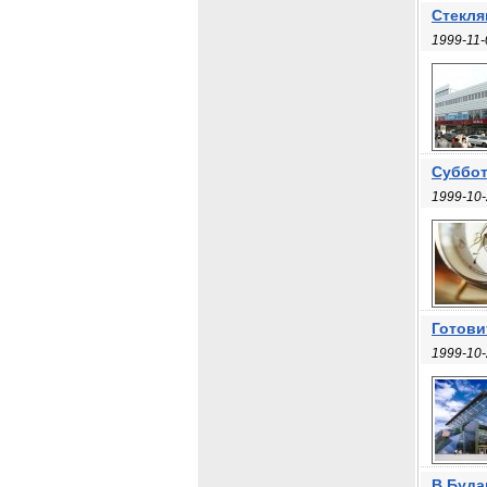
Стекля
1999-11-
Суббот
1999-10-
Готови
1999-10-
В Буда