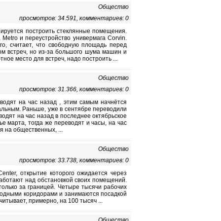
Общество
просмотров: 34.591, комментариев: 0
анируется построить стеклянные помещения.
Metro и переустройство универмага Corvin.
ro, считает, что свободную площадь перед
ом встреч, но из-за большого шума машин и
ное место для встреч, надо построить ...
Общество
просмотров: 31.366, комментариев: 0
еводят на час назад , этим самым начнётся
альным. Раньше, уже в сентябре переводили
водят на час назад в последнее октябрьское
е марта, тогда же переводят и часы, на час
 на общественных, ...
Общество
просмотров: 33.738, комментариев: 0
Center, открытие которого ожидается через
аботают над обстановкой своих помещений.
только за границей. Четыре тысячи рабочих
оходными коридорами и занимаются посадкой
итывает, примерно, на 100 тысяч ...
Общество