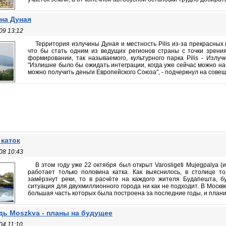
на Дуная
09 13:12
Территория излучины Дуная и местность Pilis из-за прекрасных
что бы стать одним из ведущих регионов страны с точки зрения
формировании, так называемого, культурного парка Pilis - Излу
"Излишне было бы ожидать интеграции, когда уже сейчас можно на
можно получить деньги Европейского Союза", - подчеркнул на совеща
каток
08 10:43
В этом году уже 22 октября был открыт Varosligeti Mujegpalya (и
работает только половина катка. Как выяснилось, в столице т
замёрзнут реки, то в расчёте на каждого жителя Будапешта, б
ситуация для двухмиллионного города ни как не подходит. В Москв
большая часть которых была построена за последние годы, и планир
ь Moszkva - планы на будущее
04 11:10