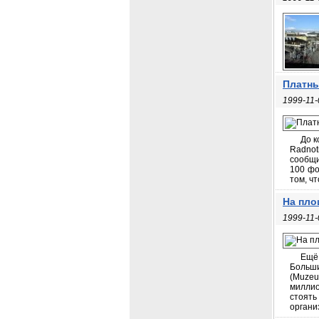
Платны
1999-11-
До к
Radnot
сообщи
100 фо
том, чт
На пло
1999-11-
Ещё
Больши
(Muzeu
миллио
стоять
организ