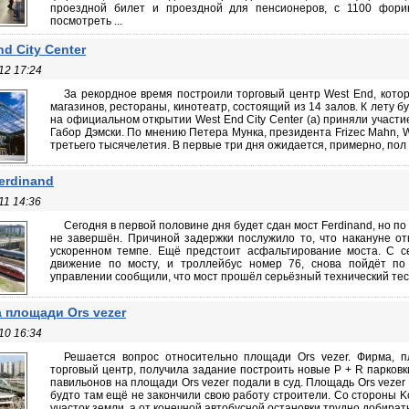
проездной билет и проездной для пенсионеров, с 1100 фори
посмотреть ...
d City Center
12 17:24
За рекордное время построили торговый центр West End, кото
магазинов, рестораны, кинотеатр, состоящий из 14 залов. К лету б
на официальном открытии West End City Center (а) приняли участ
Габор Дэмски. По мнению Петера Мунка, президента Frizec Mahn, 
третьего тысячелетия. В первые три дня ожидается, примерно, пол 
erdinand
11 14:36
Сегодня в первой половине дня будет сдан мост Ferdinand, но 
не завершён. Причиной задержки послужило то, что накануне отк
ускоренном темпе. Ещё предстоит асфальтирование моста. С с
движение по мосту, и троллейбус номер 76, снова пойдёт по
управлении сообщили, что мост прошёл серьёзный технический тест
 площади Ors vezer
10 16:34
Решается вопрос относительно площади Ors vezer. Фирма, 
торговый центр, получила задание построить новые P + R парковк
павильонов на площади Ors vezer подали в суд. Площадь Ors vezer 
будто там ещё не закончили свою работу строители. Со стороны 
участок земли, а от конечной автобусной остановки трудно добират