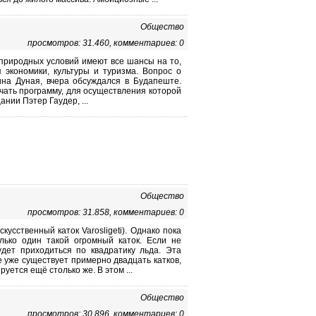
Общество
просмотров: 31.460, комментариев: 0
 природных условий имеют все шансы на то,
 экономики, культуры и туризма. Вопрос о
чина Дуная, вчера обсуждался в Будапеште.
чать программу, для осуществления которой
нии Пэтер Гаудер, ...
Общество
просмотров: 31.858, комментариев: 0
скусственный каток Varosligeti). Однако пока
олько один такой огромный каток. Если не
удет приходиться по квадратику льда. Эта
е уже существует примерно двадцать катков,
уется ещё столько же. В этом ...
Общество
просмотров: 30.896, комментариев: 0