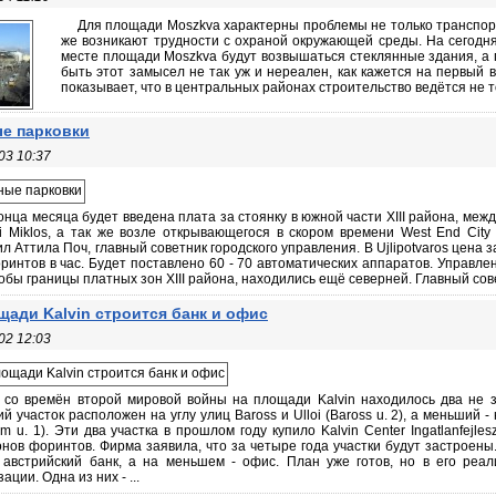
Для площади Moszkva характерны проблемы не только транспортн
же возникают трудности с охраной окружающей среды. На сегодня
месте площади Moszkva будут возвышаться стеклянные здания, а 
быть этот замысел не так уж и нереален, как кажется на первый
показывает, что в центральных районах строительство ведётся не то
е парковки
03 10:37
онца месяца будет введена плата за стоянку в южной части XIII района, между
i Miklos, а так же возле открывающегося в скором времени West End City C
л Аттила Поч, главный советник городского управления. В Ujlipotvaros цена з
ринтов в час. Будет поставлено 60 - 70 автоматических аппаратов. Управле
обы границы платных зон XIII района, находились ещё северней. Главный советни
щади Kalvin строится банк и офис
02 12:03
 со времён второй мировой войны на площади Kalvin находилось два не з
й участок расположен на углу улиц Baross и Ulloi (Baross u. 2), а меньший - 
m u. 1). Эти два участка в прошлом году купило Kalvin Center Ingatlanfejlesz
нов форинтов. Фирма заявила, что за четыре года участки будут застроены
 австрийский банк, а на меньшем - офис. План уже готов, но в его ре
ации. Одна из них - ...