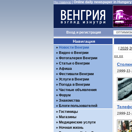
|
Online daily newspaper in Hungary
На главную
Вход
и
регистрация
Навигация
Новости Венгрии
[
2026
2
Видео о Венгрии
«« ««
Фотогалерея Венгрии
Статьи о Венгрии
Столкн
Афиша
1999-11-
Фестивали Венгрии
Услуги в Венгрии
Погода в Венгрии
Частные объявления
Форум
Знакомства
Блоги пользователей
Телефо
Гостиницы
1999-11-
Магазины
Медицинские услуги
Ночная жизнь