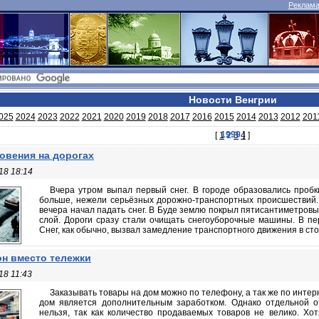
Реклама 
Новости Венгрии
025
2024
2023
2022
2021
2020
2019
2018
2017
2016
2015
2014
2013
2012
201
1999
]
[
1
2
3
4
]
овения на дорогах
18 18:14
Вчера утром выпал первый снег. В городе образовались пробк
больше, нежели серьёзных дорожно-транспортных происшествий. В
вечера начал падать снег. В Буде землю покрыл пятисантиметровы
слой. Дороги сразу стали очищать снегоуборочные машины. В пе
Снег, как обычно, вызвал замедление транспортного движения в стол
н вместо тележки
18 11:43
Заказывать товары на дом можно по телефону, а так же по интер
дом является дополнительным заработком. Однако отдельной от
нельзя, так как количество продаваемых товаров не велико. Хот