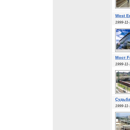
West En
1999-11-
Мост F
1999-11-
Судьба
1999-11-