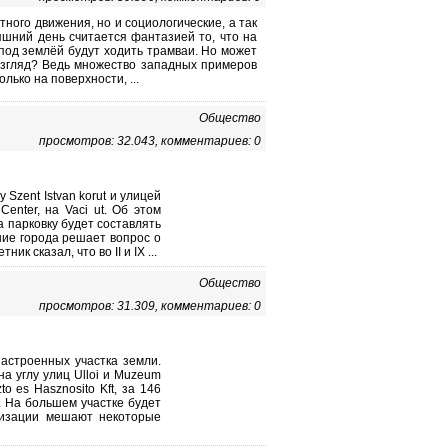
ого движения, но и социологические, а так
шний день считается фантазией то, что на
под землёй будут ходить трамваи. Но может
 взгляд? Ведь множество западных примеров
лько на поверхности, ...
Общество
просмотров: 32.043, комментариев: 0
 Szent Istvan korut и улицей
enter, на Vaci ut. Об этом
а парковку будет составлять
ние города решает вопрос о
к сказал, что во II и IX ...
Общество
просмотров: 31.309, комментариев: 0
астроенных участка земли.
на углу улиц Ulloi и Muzeum
to es Hasznosito Kft, за 146
. На большем участке будет
ализации мешают некоторые