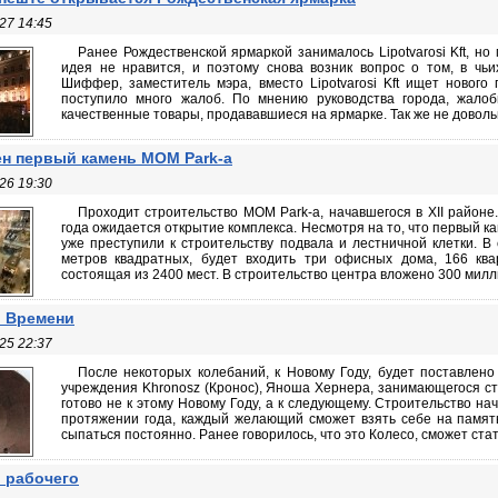
27 14:45
Ранее Рождественской ярмаркой занималось Lipotvarosi Kft, но
идея не нравится, и поэтому снова возник вопрос о том, в чь
Шиффер, заместитель мэра, вместо Lipotvarosi Kft ищет нового
поступило много жалоб. По мнению руководства города, жало
качественные товары, продававшиеся на ярмарке. Так же не доволь
н первый камень МОМ Park-а
26 19:30
Проходит строительство МОМ Park-а, начавшегося в XII районе.
года ожидается открытие комплекса. Несмотря на то, что первый к
уже преступили к строительству подвала и лестничной клетки. В
метров квадратных, будет входить три офисных дома, 166 квар
состоящая из 2400 мест. В строительство центра вложено 300 милли
 Времени
25 22:37
После некоторых колебаний, к Новому Году, будет поставлено
учреждения Khronosz (Кронос), Яноша Хернера, занимающегося ст
готово не к этому Новому Году, а к следующему. Строительство нач
протяжении года, каждый желающий сможет взять себе на память 
сыпаться постоянно. Ранее говорилось, что это Колесо, сможет стать
 рабочего