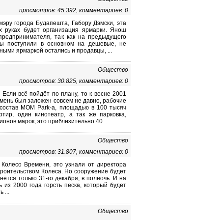
просмотров: 45.392, комментариев: 0
 мэру города Будапешта, Габору Дэмски, эта
их руках будет организация ярмарки. Янош
 предпринимателя, так как на предыдущего
бы поступили в основном на дешевые, не
ными ярмаркой остались и продавцы, ...
Общество
просмотров: 30.825, комментариев: 0
 Если всё пойдёт по плану, то к весне 2001
амень был заложен совсем не давно, рабочие
 состав МОМ Park-а, площадью в 100 тысяч
тир, один кинотеатр, а так же парковка,
онов марок, это приблизительно 40 ...
Общество
просмотров: 31.807, комментариев: 0
 Колесо Времени, это узнали от директора
роительством Колеса. Но сооружение будет
нётся только 31-го декабря, в полночь. И на
из 2000 года горсть песка, который будет
 ...
Общество