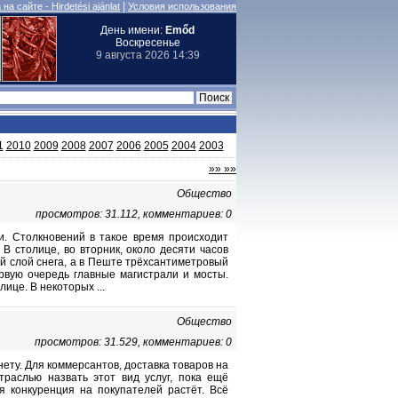
|
на сайте - Hirdetési ajánlat
Условия использования
День имени:
Emőd
Воскресенье
9 августа 2026 14:39
1
2010
2009
2008
2007
2006
2005
2004
2003
»» »»
Общество
просмотров: 31.112, комментариев: 0
и. Столкновений в такое время происходит
 столице, во вторник, около десяти часов
й слой снега, а в Пеште трёхсантиметровый
рвую очередь главные магистрали и мосты.
ице. В некоторых ...
Общество
просмотров: 31.529, комментариев: 0
нету. Для коммерсантов, доставка товаров на
раслью назвать этот вид услуг, пока ещё
я конкуренция на покупателей растёт. Всё