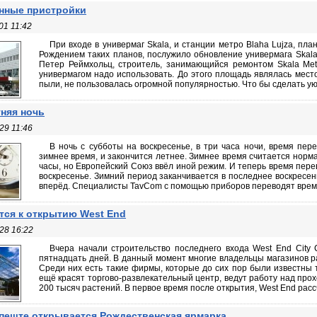
нные пристройки
01 11:42
При входе в универмаг Skala, и станции метро Blaha Lujza, пл
Рождением таких планов, послужило обновление универмага Skala 
Петер Реймхольц, строитель, занимающийся ремонтом Skala Met
универмагом надо использовать. До этого площадь являлась мест
пыли, не пользовалась огромной популярностью. Что бы сделать уют
няя ночь
29 11:46
В ночь с субботы на воскресенье, в три часа ночи, время пер
зимнее время, и закончится летнее. Зимнее время считается норм
часы, но Европейский Союз ввёл иной режим. И теперь время пере
воскресенье. Зимний период заканчивается в последнее воскресень
вперёд. Специалисты TavCom с помощью приборов переводят время
тся к открытию West End
28 16:22
Вчера начали строительство последнего входа West End City 
пятнадцать дней. В данный момент многие владельцы магазинов р
Среди них есть такие фирмы, которые до сих пор были известны 
ещё красят торгово-развлекательный центр, ведут работу над пр
200 тысяч растений. В первое время после открытия, West End рассч
пеште открывается Рождественская ярмарка