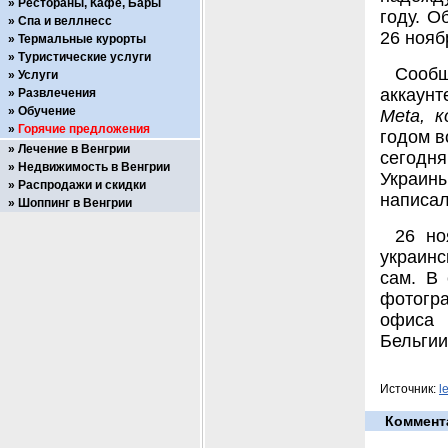
Рестораны, Кафе, Бары
году. О
Спа и веллнесс
26 нояб
Термальные курорты
Туристические услуги
Сооб
Услуги
аккаунт
Развлечения
Обучение
Meta, 
Горячие предложения
годом в
Лечение в Венгрии
сегодн
Недвижимость в Венгрии
Украины
Распродажи и скидки
написал
Шоппинг в Венгрии
26 но
украинс
сам. В 
фотог
офиса 
Бельгии
Источник:
l
Коммент