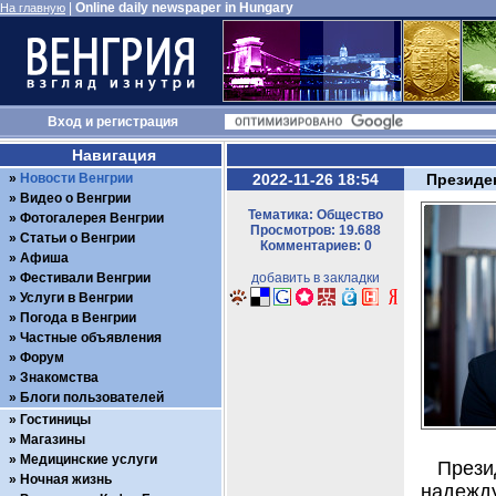
|
Online daily newspaper in Hungary
На главную
Вход
и
регистрация
Навигация
Новости Венгрии
2022-11-26 18:54
Президен
Видео о Венгрии
Тематика: Общество
Фотогалерея Венгрии
Просмотров: 19.688
Статьи о Венгрии
Комментариев: 0
Афиша
Фестивали Венгрии
добавить в закладки
Услуги в Венгрии
Погода в Венгрии
Частные объявления
Форум
Знакомства
Блоги пользователей
Гостиницы
Магазины
Медицинские услуги
Прези
Ночная жизнь
надежд