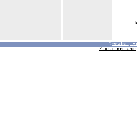
Т
©
www.hungary-
Контакт - Impresszum