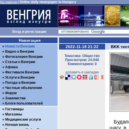
|
Online daily newspaper in Hungary
На главную
Вход
и
регистрация
Навигация
Новости Венгрии
2022-11-18 21:22
BKK тест
Видео о Венгрии
Тематика: Общество
Фотогалерея Венгрии
Просмотров: 24.948
Статьи о Венгрии
Комментариев: 0
Афиша
Фестивали Венгрии
добавить в закладки
Услуги в Венгрии
Погода в Венгрии
Частные объявления
Форум
Знакомства
Блоги пользователей
Гостиницы
Магазины
Медицинские услуги
Будап
Ночная жизнь
шагу в 