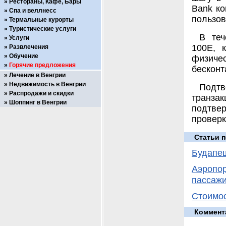
Рестораны, Кафе, Бары
Bank ко
Спа и веллнесс
пользов
Термальные курорты
Туристические услуги
В теч
Услуги
100E, 
Развлечения
Обучение
физиче
Горячие предложения
бесконт
Лечение в Венгрии
Недвижимость в Венгрии
Подт
Распродажи и скидки
транза
Шоппинг в Венгрии
подтве
проверк
Статьи п
Будапеш
Аэропор
пассаж
Стоимос
Коммент