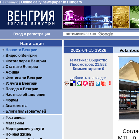
|
Online daily newspaper in Hungary
На главную
Вход
и
регистрация
Навигация
Новости Венгрии
2022-04-15 19:28
Volanbus
Видео о Венгрии
Тематика: Общество
Фотогалерея Венгрии
Просмотров: 21.552
Статьи о Венгрии
Комментариев: 0
Афиша
Фестивали Венгрии
добавить в закладки
Услуги в Венгрии
Погода в Венгрии
Частные объявления
Форум
Знакомства
Блоги пользователей
Гостиницы
Магазины
Медицинские услуги
Согла
Ночная жизнь
MTI, в