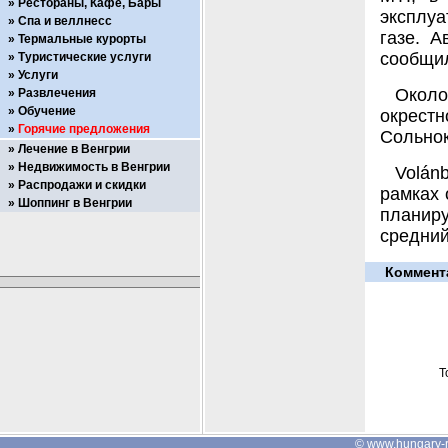
Рестораны, Кафе, Бары
эксплуа
Спа и веллнесс
газе. 
Термальные курорты
сообщил
Туристические услуги
Услуги
Около
Развлечения
Обучение
окрестн
Горячие предложения
Сольнок
Лечение в Венгрии
Недвижимость в Венгрии
Volán
Распродажи и скидки
рамках 
Шоппинг в Венгрии
планир
средний
Коммент
Т
©
www.hungary-