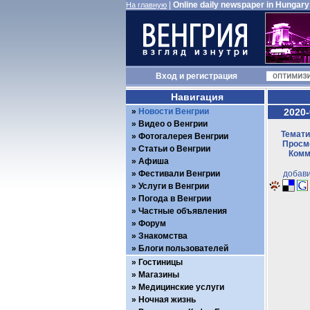
|
Online daily newspaper in Hungary
На главную
Вход
и
регистрация
Навигация
Новости Венгрии
2020-
Видео о Венгрии
Темати
Фотогалерея Венгрии
Просмо
Статьи о Венгрии
Комм
Афиша
Фестивали Венгрии
добави
Услуги в Венгрии
Погода в Венгрии
Частные объявления
Форум
Знакомства
Блоги пользователей
Гостиницы
Магазины
Медицинские услуги
Ночная жизнь