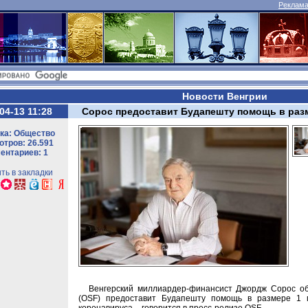
Реклама 
Новости Венгрии
04-13 11:28
Сорос предоставит Будапешту помощь в разм
ка: Общество
тров: 26.591
ентариев: 1
ть в закладки
Венгерский миллиардер-финансист Джордж Сорос об
(OSF) предоставит Будапешту помощь в размере 1