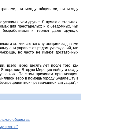
странами, ни между общинами, ни между
е уязвимы, чем другие. Я думаю о стариках,
домах для престарелых; и о бездомных, чьи
ся безработными и теряют даже хрупкую
 власти сталкиваются с пугающими задачами
ольку они управляют рядом учреждений, где
убежище, но часто не имеют достаточных
и, всего через десять лет после того, как
. Я пережил Вторую Мировую войну и осаду
 условиях. По этим причинам организация,
 миллион евро в помощь городу Будапешту в
беспрецедентной чрезвычайной ситуации", -
анского общества
имущество"