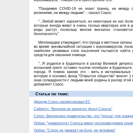
коронавируса, - говорится в пресс-релизе OSF.
"Пандемия COVID-19 не знает границ, ни между 
религиями, ни между людьми", - сказал Сорос.
"...Любой может заразиться, но некоторые из нас боле
которые иногда живут в очень тесных квартирах или в 
ряды растут, поскольку многие внезапно становят
безопасность".
Миллиардер утверждает, что города и местные органы
во время чрезвычайной ситуации с коронавирусом, поск
наиболее уязвимые слои населения пытаются найти 
средств для оказания помощи.
"...Я родился в Будапеште в разгар Великой депресси
испанский грипп оставил тысячи погибших в Будапеште
города. Я помню, каково это - жить в экстремальных
которую я основал, фонд "Открытое общество" внесет 1
знак солидарности с людьми моей родины в разгар этой 
добавляет Сорос.
Статьи по теме:
Джордж Сорос раскритиковал ЕС
Сийярто: "Венгрия не запретит фонд Сороса"
Сорос: Венгерское правительство- это "угроза" для гражд
Орбан: "университет Сороса имеет несправедливое пре
Орбан: "Сорос не уважает ни Бога, ни человека"