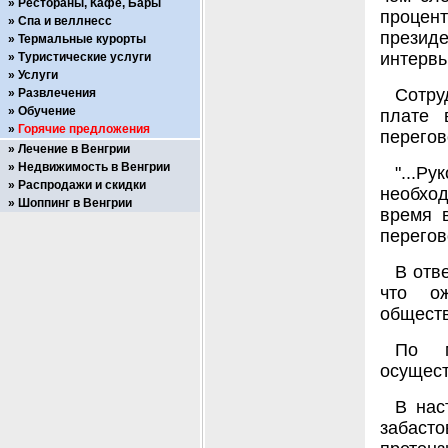
Рестораны, Кафе, Бары
процент
Спа и веллнесс
презид
Термальные курорты
интервь
Туристические услуги
Услуги
Сотру
Развлечения
Обучение
плате 
Горячие предложения
перегов
Лечение в Венгрии
Недвижимость в Венгрии
"...Р
Распродажи и скидки
необход
Шоппинг в Венгрии
время 
перегов
В отв
что о
обществ
По м
осущест
В нас
забасто