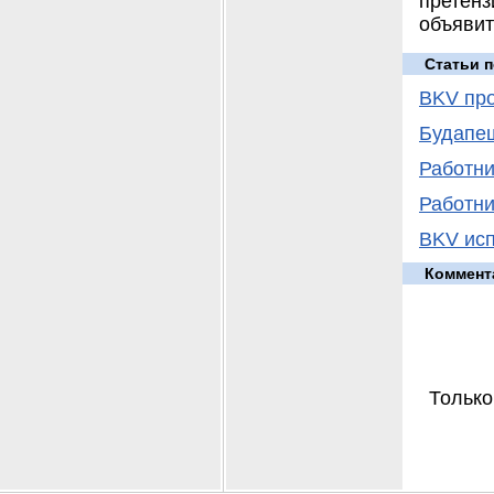
претен
объявит
Статьи п
BKV про
Будапе
Работни
Работни
BKV исп
Коммент
Только