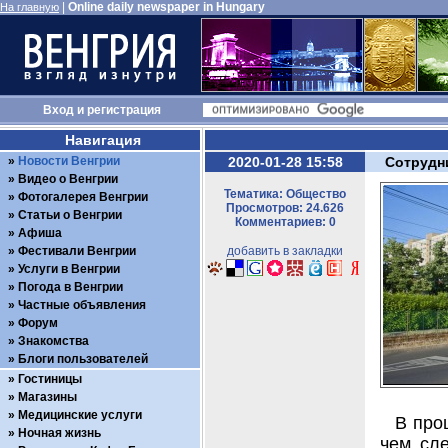
|
Online daily newspaper in Hungary
На главную
Вход
и
регистрация
Навигация
Новости Венгрии
2020-01-28 15:58
Сотрудн
Видео о Венгрии
Тематика: Общество
Фотогалерея Венгрии
Просмотров: 24.626
Статьи о Венгрии
Комментариев: 0
Афиша
Фестивали Венгрии
добавить в закладки
Услуги в Венгрии
Погода в Венгрии
Частные объявления
Форум
Знакомства
Блоги пользователей
Гостиницы
Магазины
Медицинские услуги
В про
Ночная жизнь
чем сле