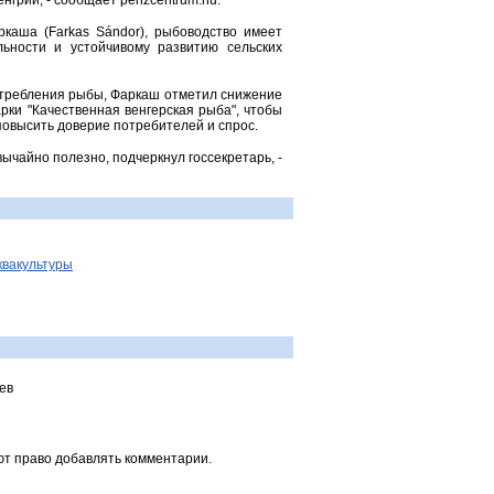
енгрии, - сообщает penzcentrum.hu.
каша (Farkas Sándor), рыбоводство имеет
льности и устойчивому развитию сельских
отребления рыбы, Фаркаш отметил снижение
ки "Качественная венгерская рыба", чтобы
повысить доверие потребителей и спрос.
ычайно полезно, подчеркнул госсекретарь, -
квакультуры
ев
ют право добавлять комментарии.