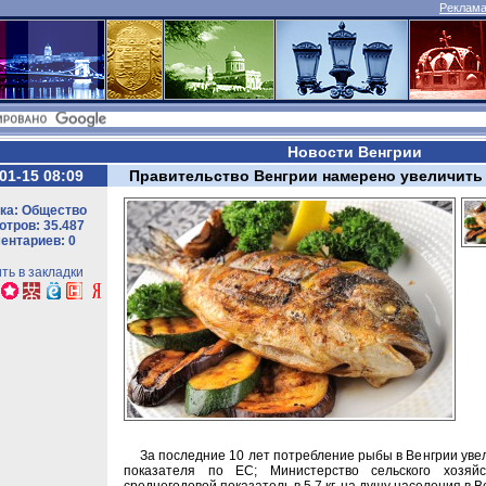
Реклама 
Новости Венгрии
01-15 08:09
Правительство Венгрии намерено увеличить
ка: Общество
тров: 35.487
ентариев: 0
ть в закладки
За последние 10 лет потребление рыбы в Венгрии увел
показателя по ЕС; Министерство сельского хозяй