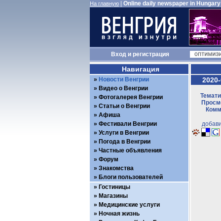
|
Online daily newspaper in Hungary
На главную
Вход
и
регистрация
Навигация
Новости Венгрии
2020-
Видео о Венгрии
Темати
Фотогалерея Венгрии
Просмо
Статьи о Венгрии
Комм
Афиша
Фестивали Венгрии
добави
Услуги в Венгрии
Погода в Венгрии
Частные объявления
Форум
Знакомства
Блоги пользователей
Гостиницы
Магазины
Медицинские услуги
Ночная жизнь