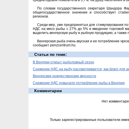
среднегодовой показатель в 5,7 кг. на душу населения в В
По словам государственного секретаря Шандора Фар
общегосударственное значение и способствует стаби
регионов.
Среди мер, уже предпринятых для стимулирования п
НДС на мясо рыбы с 27% до 5% и введение торговой мар
выделить венгерскую рыбу и рыбную продукцию, а также 
Венгерская рыба очень вкусная и ее потребление чрезв
сообщает penzcentrum.hu.
Статьи по теме:
В Венгрии открыт рыболовный сезон
Снижение НДС на рыбу рассматривается, как благо для а
Венгерские рождественские вкусности
Снижение НДС повысило потребление рыбы в Венгрии
Комментарии
Нет комментари
Только зарегистрированные пользователи име