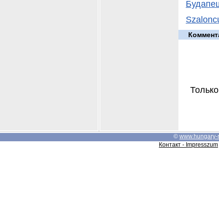
Будапеш
Szalonc
Коммент
Только
©
www.hungary-
Контакт - Impresszum