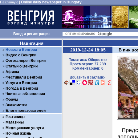
|
Online daily newspaper in Hungary
На главную
Вход
и
регистрация
Навигация
Новости Венгрии
2019-12-24 18:05
В пик ро
Видео о Венгрии
Тематика: Общество
Фотогалерея Венгрии
Просмотров: 37.239
Статьи о Венгрии
Комментариев: 0
Афиша
Фестивали Венгрии
добавить в закладки
Услуги в Венгрии
Погода в Венгрии
Частные объявления
Форум
Знакомства
Блоги пользователей
Гостиницы
Магазины
Медицинские услуги
Предс
Ночная жизнь
дополн