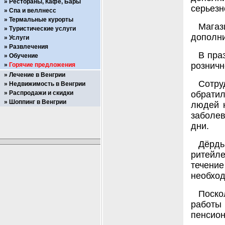
Рестораны, Кафе, Бары
серьезн
Спа и веллнесс
Термальные курорты
Мага
Туристические услуги
дополни
Услуги
Развлечения
В пра
Обучение
розничн
Горячие предложения
Лечение в Венгрии
Сотр
Недвижимость в Венгрии
Распродажи и скидки
обрати
Шоппинг в Венгрии
людей н
заболев
дни.
Дёрдь
ритейле
течени
необход
Поско
работы
пенсион