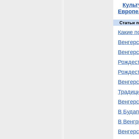
Культ
Европе.
Статьи п
Какие п
Венгерс
Венгерс
Рождест
Рождест
Венгерс
Традици
Венгерс
В Будап
В Венгр
Венгерс