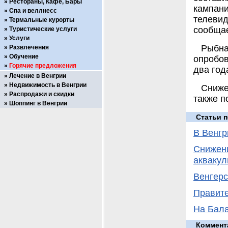
Рестораны, Кафе, Бары
кампан
Спа и веллнесс
телевид
Термальные курорты
сообщае
Туристические услуги
Услуги
Рыбна
Развлечения
Обучение
опробов
Горячие предложения
два год
Лечение в Венгрии
Недвижимость в Венгрии
Сниже
Распродажи и скидки
также п
Шоппинг в Венгрии
Статьи п
В Венгр
Снижени
аквакул
Венгерс
Правите
На Бала
Коммент