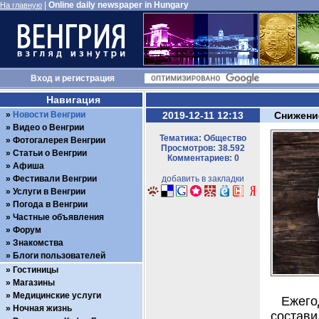
|
Online daily newspaper in Hungary
На главную
Вход
и
регистрация
Навигация
Новости Венгрии
2019-12-11 12:13
Снижени
Видео о Венгрии
Тематика: Общество
Фотогалерея Венгрии
Просмотров: 38.592
Статьи о Венгрии
Комментариев: 0
Афиша
Фестивали Венгрии
добавить в закладки
Услуги в Венгрии
Погода в Венгрии
Частные объявления
Форум
Знакомства
Блоги пользователей
Гостиницы
Магазины
Медицинские услуги
Ежег
Ночная жизнь
состав