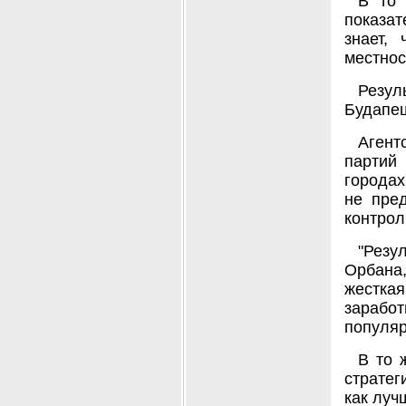
В то 
показат
знает,
местнос
Резул
Будапеш
Агент
партий
городах
не пре
контрол
"Резу
Орбана,
жестка
зарабо
популяр
В то 
страте
как луч