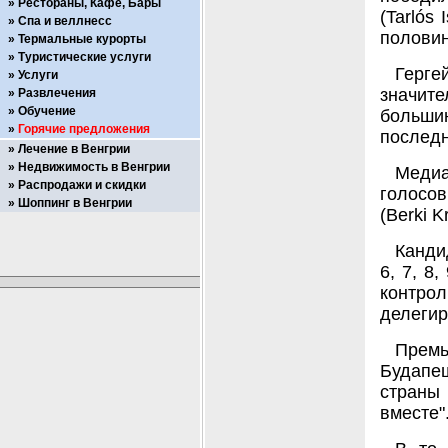
Рестораны, Кафе, Бары
(Tarlós
Спа и веллнесс
половин
Термальные курорты
Туристические услуги
Герг
Услуги
значит
Развлечения
Обучение
больши
Горячие предложения
последн
Лечение в Венгрии
Недвижимость в Венгрии
Медиа
Распродажи и скидки
голосов
Шоппинг в Венгрии
(Berki K
Канди
6, 7, 8,
контро
делегир
Прем
Будапеш
страны
вместе"