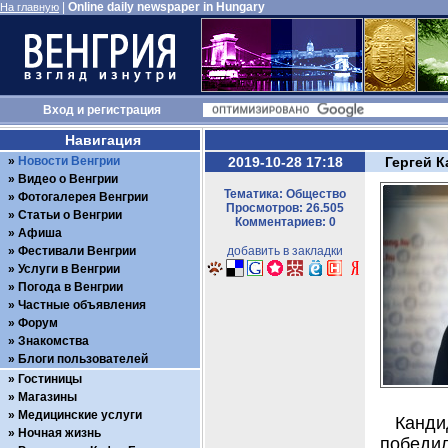
|
Online daily newspaper in Hungary
На главную
Вход
и
регистрация
Навигация
Новости Венгрии
2019-10-28 17:18
Гергей К
Видео о Венгрии
Тематика: Общество
Фотогалерея Венгрии
Просмотров: 26.505
Статьи о Венгрии
Комментариев: 0
Афиша
Фестивали Венгрии
добавить в закладки
Услуги в Венгрии
Погода в Венгрии
Частные объявления
Форум
Знакомства
Блоги пользователей
Гостиницы
Магазины
Медицинские услуги
Канди
Ночная жизнь
победи